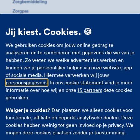
Zorgbemiddeling
Zorgpas
Meer informatie
Jij kiest. Cookies. 🍪
Studenten zorgverzekering
We gebruiken cookies om jouw online gedrag te
Zorgverzekering 18 jaar
analyseren en te combineren met gegevens die we van je
hebben. Zo weten we welke advertenties werken en
Zorgverzekering zwangerschap
kunnen we je persoonlijker helpen via onze website, app
Zorgtoeslag
of sociale media. Hiermee verwerken wij jouw
Eigen bijdrage
persoonsgegevens
. In ons
cookie statement
vind je meer
Zorgpremie 2026
informatie over hoe wij en onze
13 partners
deze cookies
gebruiken.
Andere verzekeringen
Weiger je cookies?
Dan plaatsen we alleen cookies voor
functionele, affiliate en beperkt analytische doelen. Deze
Autoverzekering
cookies hebben weinig tot geen invloed op je privacy. We
Opstalverzekering
mogen deze cookies plaatsen zonder je toestemming.
Inboedelverzekering