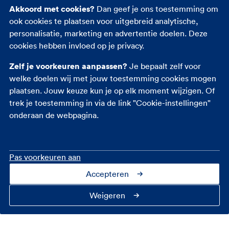
Akkoord met cookies?
Dan geef je ons toestemming om
Reisverzekering
ook cookies te plaatsen voor uitgebreid analytische,
Rechtsbijstandverzekering
personalisatie, marketing en advertentie doelen. Deze
Ongevallenverzekering
cookies hebben invloed op je privacy.
Zelf je voorkeuren aanpassen?
Je bepaalt zelf voor
welke doelen wij met jouw toestemming cookies mogen
plaatsen. Jouw keuze kun je op elk moment wijzigen. Of
trek je toestemming in via de link "Cookie-instellingen"
onderaan de webpagina.
Pas voorkeuren aan
Accepteren
Contact
Over ons
Cookie-instellingen
Privacy
Toegankelijkheid
Veiligheid
Fraudebeleid
Disclaimer
Weigeren