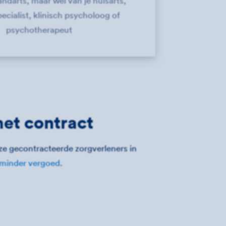
tandarts, maar wel van je huisarts,
ecialist, klinisch psycholoog of
psychotherapeut
met contract
ze gecontracteerde zorgverleners in
minder vergoed
.