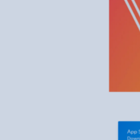
App 
Downl