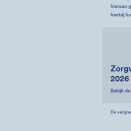
hieraan 
hierbij h
Zorgv
2026
Bekijk d
De vergoe