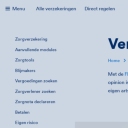
Menu
Alle verzekeringen
Direct regelen
Ve
Zorgverzekering
Aanvullende modules
Zorgtools
Home
Blijmakers
Met de
F
Vergoedingen zoeken
opinion i
eigen art
Zorgverlener zoeken
Zorgnota declareren
Betalen
Eigen risico