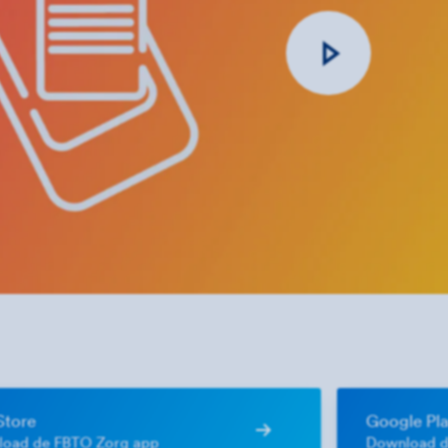
Store
Google Pla
oad de FBTO Zorg app
Download d