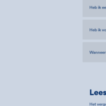
Heb ik e
Heb ik v
Wanneer 
Lee
Het verg