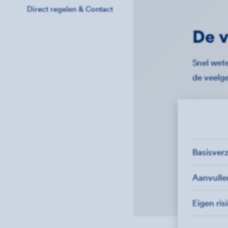
Direct regelen & Contact
De v
Snel wete
de veelg
Basisver
Aanvull
Eigen ris