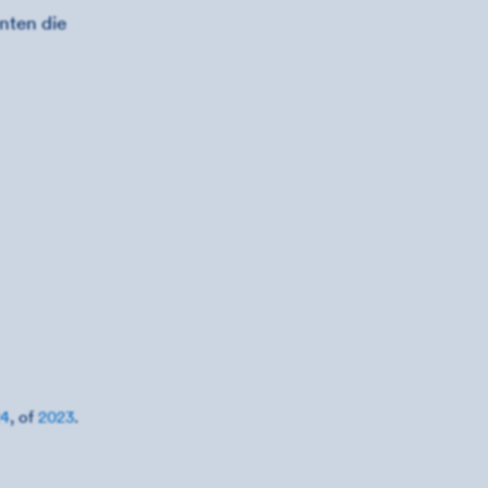
nten die
24
, of
2023
.