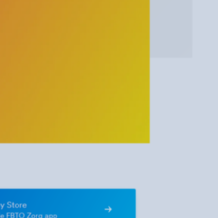
y Store
e FBTO Zorg app