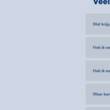
Veel
Wat krijg
Heb ik ee
Heb ik ee
Waar kan