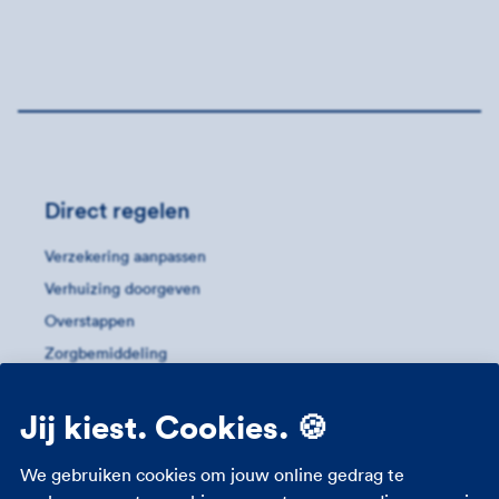
Direct regelen
Verzekering aanpassen
Verhuizing doorgeven
Overstappen
Zorgbemiddeling
Zorgpas
Jij kiest. Cookies. 🍪
Meer informatie
We gebruiken cookies om jouw online gedrag te
Studenten zorgverzekering