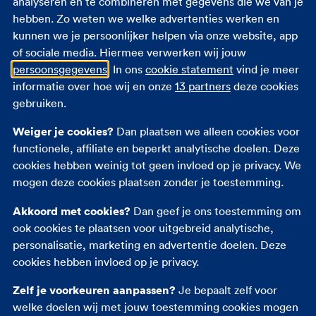
analyseren en te combineren met gegevens die we van je
hebben. Zo weten we welke advertenties werken en
Zorgverzekering 18 jaar
kunnen we je persoonlijker helpen via onze website, app
Zorgverzekering zwangerschap
of sociale media. Hiermee verwerken wij jouw
Eigen bijdrage
persoonsgegevens
. In ons
cookie statement
vind je meer
Zorgpremie 2026
informatie over hoe wij en onze
13 partners
deze cookies
gebruiken.
Andere verzekeringen
Weiger je cookies?
Dan plaatsen we alleen cookies voor
functionele, affiliate en beperkt analytische doelen. Deze
Autoverzekering
cookies hebben weinig tot geen invloed op je privacy. We
Opstalverzekering
mogen deze cookies plaatsen zonder je toestemming.
Inboedelverzekering
Akkoord met cookies?
Dan geef je ons toestemming om
Reisverzekering
ook cookies te plaatsen voor uitgebreid analytische,
Rechtsbijstandverzekering
personalisatie, marketing en advertentie doelen. Deze
Ongevallenverzekering
cookies hebben invloed op je privacy.
Zelf je voorkeuren aanpassen?
Je bepaalt zelf voor
welke doelen wij met jouw toestemming cookies mogen