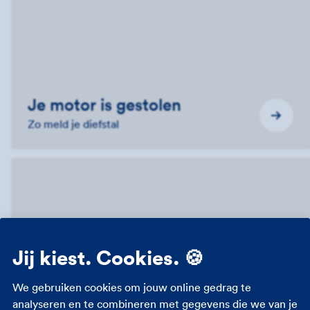
Je motor is gestolen
Zo meld je diefstal
Jij kiest. Cookies. 🍪
Je hebt een andere schade
Zo meld je andere schade
We gebruiken cookies om jouw online gedrag te
analyseren en te combineren met gegevens die we van je