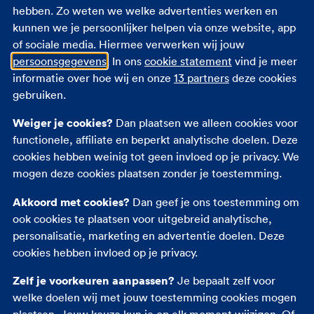
hebben. Zo weten we welke advertenties werken en
kunnen we je persoonlijker helpen via onze website, app
of sociale media. Hiermee verwerken wij jouw
persoonsgegevens
. In ons
cookie statement
vind je meer
Veelgestelde vragen
informatie over hoe wij en onze
13 partners
deze cookies
gebruiken.
Zijn mijn helm en motorpak ook
Weiger je cookies?
Dan plaatsen we alleen cookies voor
meeverzekerd?
functionele, affiliate en beperkt analytische doelen. Deze
cookies hebben weinig tot geen invloed op je privacy. We
mogen deze cookies plaatsen zonder je toestemming.
Ik laat iemand anders op mijn motor rijden.
Is hij of zij dan verzekerd?
Akkoord met cookies?
Dan geef je ons toestemming om
ook cookies te plaatsen voor uitgebreid analytische,
Wat als er iemand gewond is geraakt bij
personalisatie, marketing en advertentie doelen. Deze
een ongeluk?
cookies hebben invloed op je privacy.
Zelf je voorkeuren aanpassen?
Je bepaalt zelf voor
welke doelen wij met jouw toestemming cookies mogen