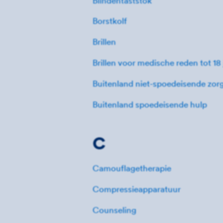
Blindentaststok
Borstkolf
Brillen
Brillen voor medische reden tot 18 
Buitenland niet-spoedeisende zor
Buitenland spoedeisende hulp
C
Camouflagetherapie
Compressieapparatuur
Counseling