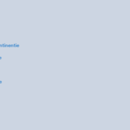
ntinentie
e
e