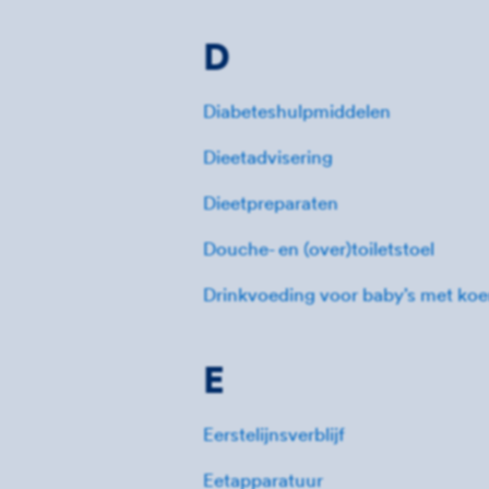
D
Diabeteshulpmiddelen
Dieetadvisering
Dieetpreparaten
Douche- en (over)toiletstoel
Drinkvoeding voor baby’s met koe
E
Eerstelijnsverblijf
Eetapparatuur