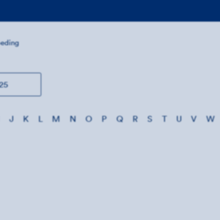
eding
25
J
K
L
M
N
O
P
Q
R
S
T
U
V
W