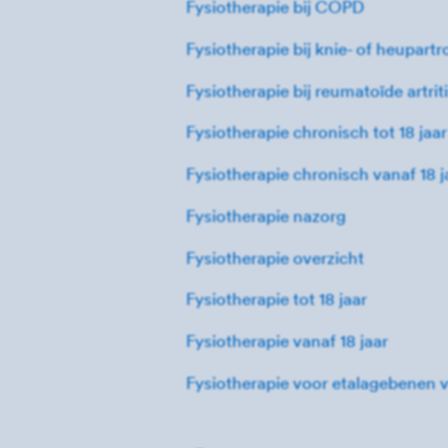
Fysiotherapie bij COPD
Fysiotherapie bij knie- of heupartr
Fysiotherapie bij reumatoïde artrit
Fysiotherapie chronisch tot 18 jaar
Fysiotherapie chronisch vanaf 18 j
Fysiotherapie nazorg
Fysiotherapie overzicht
Fysiotherapie tot 18 jaar
Fysiotherapie vanaf 18 jaar
Fysiotherapie voor etalagebenen v