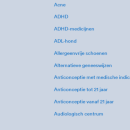
Acne
ADHD
ADHD-medicijnen
ADL-hond
Allergeenvrije schoenen
Alternatieve geneeswijzen
Anticonceptie met medische indic
Anticonceptie tot 21 jaar
Anticonceptie vanaf 21 jaar
Audiologisch centrum