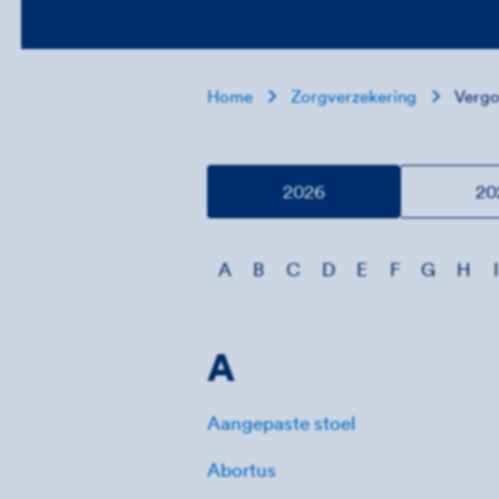
Home
Zorgverzekering
Vergo
2026
20
A
B
C
D
E
F
G
H
I
A
Aangepaste stoel
Abortus