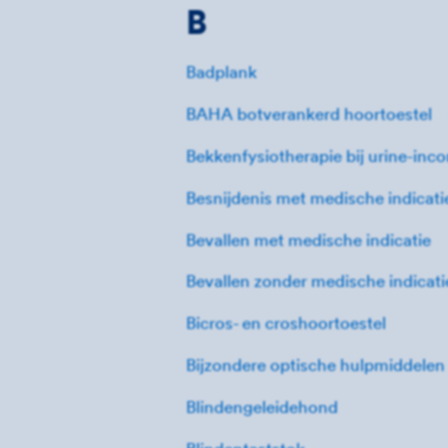
B
Badplank
BAHA botverankerd hoortoestel
Bekkenfysiotherapie bij urine-inco
Besnijdenis met medische indicati
Bevallen met medische indicatie
Bevallen zonder medische indicati
Bicros- en croshoortoestel
Bijzondere optische hulpmiddelen
Blindengeleidehond