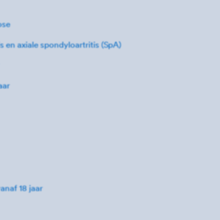
ose
is en axiale spondyloartritis (SpA)
aar
anaf 18 jaar