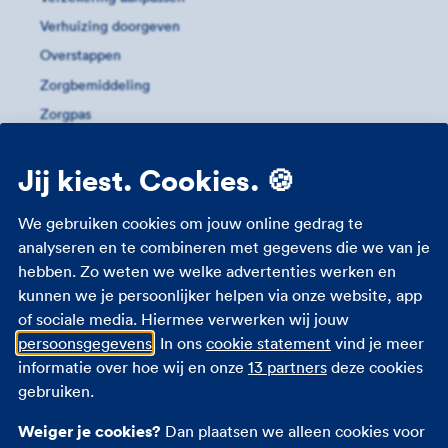
Verhuizing doorgeven
Overstappen
Zorgbemiddeling
Zorgpas
Meer informatie
Jij kiest. Cookies. 🍪
Studenten zorgverzekering
We gebruiken cookies om jouw online gedrag te
Zorgverzekering 18 jaar
analyseren en te combineren met gegevens die we van je
hebben. Zo weten we welke advertenties werken en
Zorgverzekering zwangerschap
kunnen we je persoonlijker helpen via onze website, app
Zorgtoeslag
of sociale media. Hiermee verwerken wij jouw
Eigen bijdrage
persoonsgegevens
. In ons
cookie statement
vind je meer
Zorgpremie 2026
informatie over hoe wij en onze
13 partners
deze cookies
gebruiken.
Andere verzekeringen
Weiger je cookies?
Dan plaatsen we alleen cookies voor