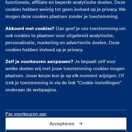
functionele, affiliate en beperkt analytische doelen. Deze
Autoverzekering
cookies hebben weinig tot geen invloed op je privacy. We
Opstalverzekering
mogen deze cookies plaatsen zonder je toestemming.
Inboedelverzekering
Akkoord met cookies?
Dan geef je ons toestemming om
Reisverzekering
ook cookies te plaatsen voor uitgebreid analytische,
Rechtsbijstandverzekering
personalisatie, marketing en advertentie doelen. Deze
Ongevallenverzekering
cookies hebben invloed op je privacy.
Zelf je voorkeuren aanpassen?
Je bepaalt zelf voor
welke doelen wij met jouw toestemming cookies mogen
plaatsen. Jouw keuze kun je op elk moment wijzigen. Of
trek je toestemming in via de link "Cookie-instellingen"
onderaan de webpagina.
Pas voorkeuren aan
Accepteren
Contact
Over ons
Cookie-instellingen
Privacy