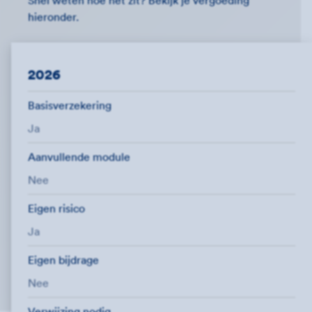
Snel weten hoe het zit? Bekijk je vergoeding
hieronder.
2026
Basisverzekering
Ja
Aanvullende module
Nee
Eigen risico
Ja
Eigen bijdrage
Nee
Verwijzing nodig