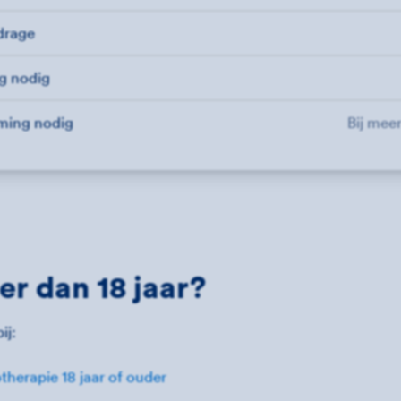
jdrage
ng nodig
ming nodig
Bij mee
r dan 18 jaar?
ij:
therapie 18 jaar of ouder