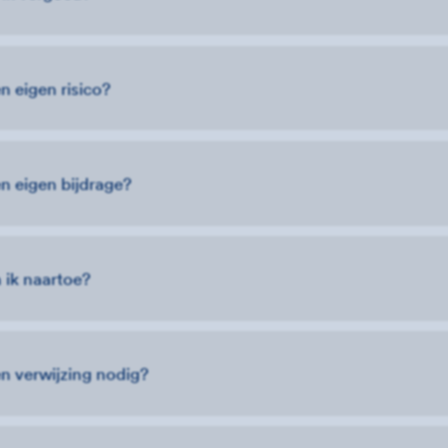
n eigen risico?
n eigen bijdrage?
 ik naartoe?
en verwijzing nodig?