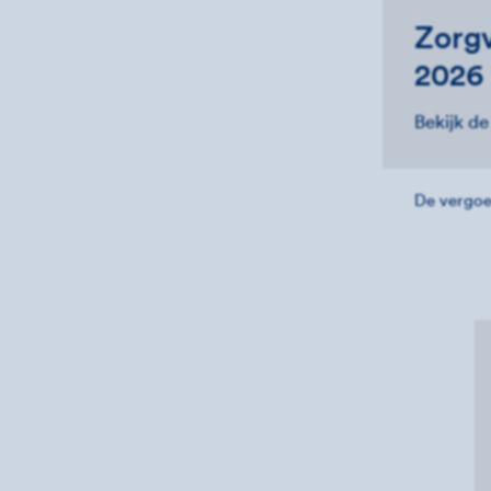
Zorgv
2026
Bekijk d
De vergoe