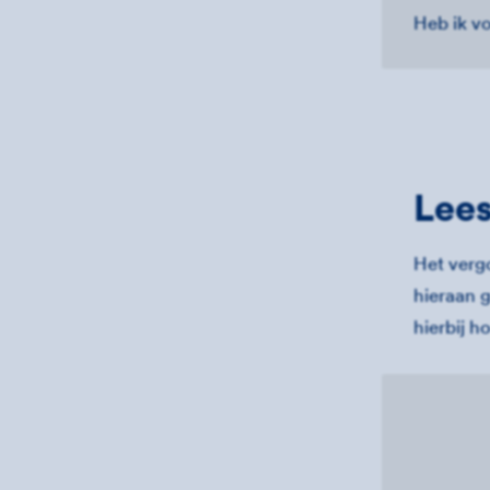
Heb ik v
Lee
Het verg
hieraan 
hierbij h