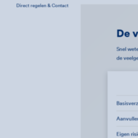
Direct regelen & Contact
De v
Snel wete
de veelg
Basisver
Aanvull
Eigen ris