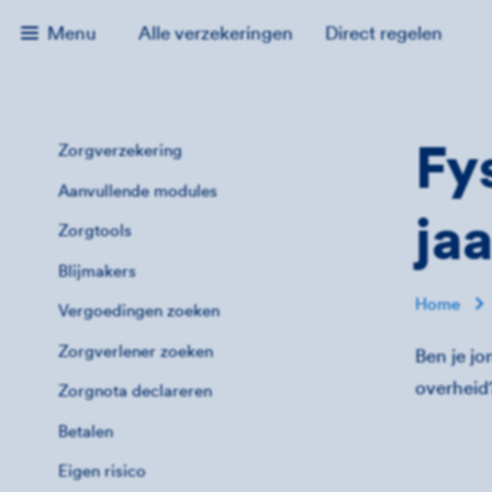
Menu
Alle verzekeringen
Direct regelen
Fy
Zorgverzekering
Aanvullende modules
jaa
Zorgtools
Blijmakers
Home
Vergoedingen zoeken
Zorgverlener zoeken
Ben je jo
overheid?
Zorgnota declareren
Betalen
Eigen risico