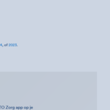
24
, of
2023
.
TO Zorg app op je