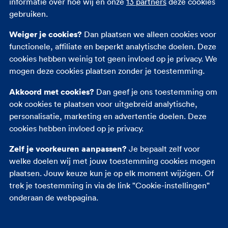
informatie over hoe wij en onze
13 partners
deze cookies
gebruiken.
Andere verzekeringen
Weiger je cookies?
Dan plaatsen we alleen cookies voor
functionele, affiliate en beperkt analytische doelen. Deze
Autoverzekering
cookies hebben weinig tot geen invloed op je privacy. We
Opstalverzekering
mogen deze cookies plaatsen zonder je toestemming.
Inboedelverzekering
Akkoord met cookies?
Dan geef je ons toestemming om
Reisverzekering
ook cookies te plaatsen voor uitgebreid analytische,
Rechtsbijstandverzekering
personalisatie, marketing en advertentie doelen. Deze
Ongevallenverzekering
cookies hebben invloed op je privacy.
Zelf je voorkeuren aanpassen?
Je bepaalt zelf voor
welke doelen wij met jouw toestemming cookies mogen
plaatsen. Jouw keuze kun je op elk moment wijzigen. Of
trek je toestemming in via de link "Cookie-instellingen"
onderaan de webpagina.