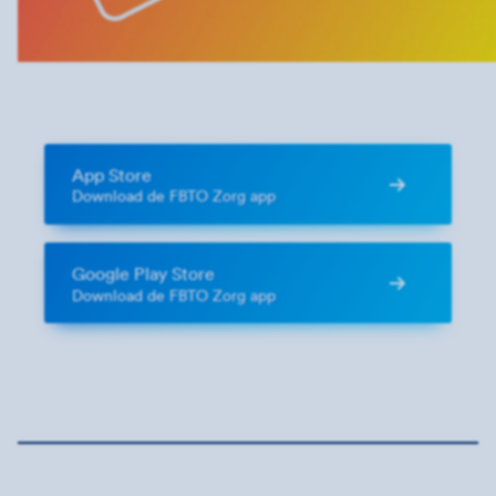
App Store
Download de FBTO Zorg app
Google Play Store
Download de FBTO Zorg app