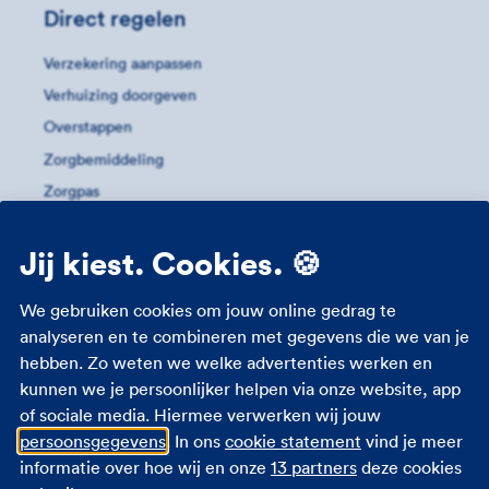
Direct regelen
Verzekering aanpassen
Verhuizing doorgeven
Overstappen
Zorgbemiddeling
Zorgpas
Meer informatie
Jij kiest. Cookies. 🍪
Studenten zorgverzekering
We gebruiken cookies om jouw online gedrag te
Zorgverzekering 18 jaar
analyseren en te combineren met gegevens die we van je
hebben. Zo weten we welke advertenties werken en
Zorgverzekering zwangerschap
kunnen we je persoonlijker helpen via onze website, app
Zorgtoeslag
of sociale media. Hiermee verwerken wij jouw
Eigen bijdrage
persoonsgegevens
. In ons
cookie statement
vind je meer
Zorgpremie 2026
informatie over hoe wij en onze
13 partners
deze cookies