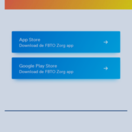
App Store
Download de FBTO Zorg app
Google Play Store
Download de FBTO Zorg app