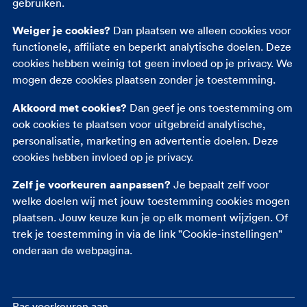
gebruiken.
Andere verzekeringen
Weiger je cookies?
Dan plaatsen we alleen cookies voor
functionele, affiliate en beperkt analytische doelen. Deze
Autoverzekering
cookies hebben weinig tot geen invloed op je privacy. We
Opstalverzekering
mogen deze cookies plaatsen zonder je toestemming.
Inboedelverzekering
Akkoord met cookies?
Dan geef je ons toestemming om
Reisverzekering
ook cookies te plaatsen voor uitgebreid analytische,
Rechtsbijstandverzekering
personalisatie, marketing en advertentie doelen. Deze
Ongevallenverzekering
cookies hebben invloed op je privacy.
Zelf je voorkeuren aanpassen?
Je bepaalt zelf voor
welke doelen wij met jouw toestemming cookies mogen
plaatsen. Jouw keuze kun je op elk moment wijzigen. Of
trek je toestemming in via de link "Cookie-instellingen"
onderaan de webpagina.
Pas voorkeuren aan