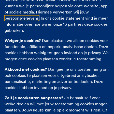
kunnen we je persoonlijker helpen via onze website, app
Zorgtoeslag
of sociale media. Hiermee verwerken wij jouw
Eigen bijdrage
persoonsgegevens
. In ons
cookie statement
vind je meer
Zorgpremie 2026
informatie over hoe wij en onze
13 partners
deze cookies
gebruiken.
Andere verzekeringen
Weiger je cookies?
Dan plaatsen we alleen cookies voor
functionele, affiliate en beperkt analytische doelen. Deze
Autoverzekering
cookies hebben weinig tot geen invloed op je privacy. We
Opstalverzekering
mogen deze cookies plaatsen zonder je toestemming.
Inboedelverzekering
Akkoord met cookies?
Dan geef je ons toestemming om
Reisverzekering
ook cookies te plaatsen voor uitgebreid analytische,
Rechtsbijstandverzekering
personalisatie, marketing en advertentie doelen. Deze
Ongevallenverzekering
cookies hebben invloed op je privacy.
Zelf je voorkeuren aanpassen?
Je bepaalt zelf voor
welke doelen wij met jouw toestemming cookies mogen
plaatsen. Jouw keuze kun je op elk moment wijzigen. Of