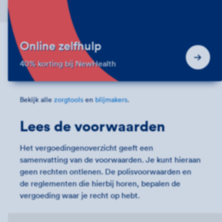
Online zelfhulp
40% korting bij NewHealth
Bekijk alle
zorgtools
en
blijmakers
.
Lees de voorwaarden
Het vergoedingenoverzicht geeft een
samenvatting van de voorwaarden. Je kunt hieraan
geen rechten ontlenen. De polisvoorwaarden en
de reglementen die hierbij horen, bepalen de
vergoeding waar je recht op hebt.