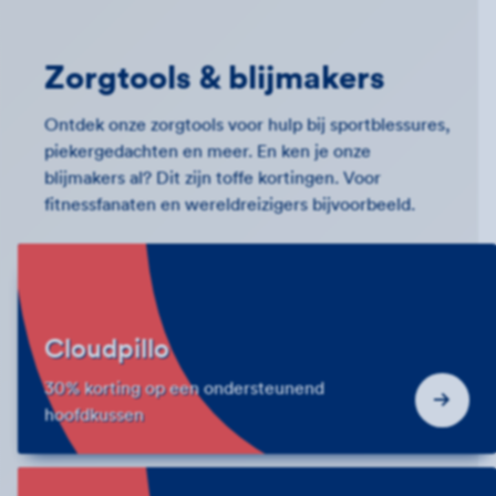
Zorgtools & blijmakers
Ontdek onze zorgtools voor hulp bij sportblessures,
piekergedachten en meer. En ken je onze
blijmakers al? Dit zijn toffe kortingen. Voor
fitnessfanaten en wereldreizigers bijvoorbeeld.
Cloudpillo
30% korting op een ondersteunend
hoofdkussen