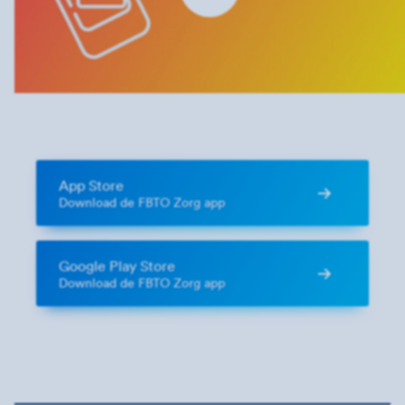
App Store
Download de FBTO Zorg app
Google Play Store
Download de FBTO Zorg app