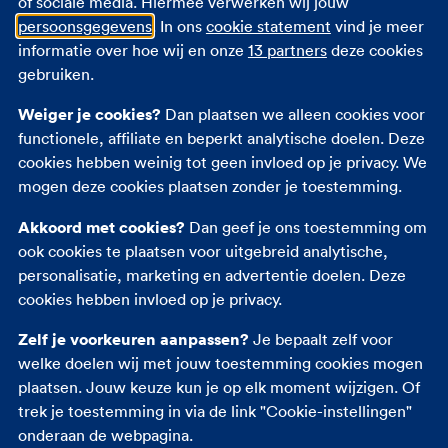
of sociale media. Hiermee verwerken wij jouw
Eigen bijdrage
persoonsgegevens
. In ons
cookie statement
vind je meer
Zorgpremie 2026
informatie over hoe wij en onze
13 partners
deze cookies
gebruiken.
Andere verzekeringen
Weiger je cookies?
Dan plaatsen we alleen cookies voor
functionele, affiliate en beperkt analytische doelen. Deze
Autoverzekering
cookies hebben weinig tot geen invloed op je privacy. We
Opstalverzekering
mogen deze cookies plaatsen zonder je toestemming.
Inboedelverzekering
Akkoord met cookies?
Dan geef je ons toestemming om
Reisverzekering
ook cookies te plaatsen voor uitgebreid analytische,
Rechtsbijstandverzekering
personalisatie, marketing en advertentie doelen. Deze
Ongevallenverzekering
cookies hebben invloed op je privacy.
Zelf je voorkeuren aanpassen?
Je bepaalt zelf voor
welke doelen wij met jouw toestemming cookies mogen
plaatsen. Jouw keuze kun je op elk moment wijzigen. Of
trek je toestemming in via de link "Cookie-instellingen"
onderaan de webpagina.