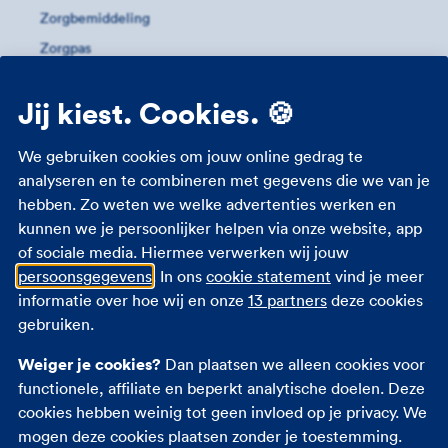
Zorgbemiddeling
Zorgpas
Meer informatie
Jij kiest. Cookies. 🍪
Studenten zorgverzekering
We gebruiken cookies om jouw online gedrag te
Zorgverzekering 18 jaar
analyseren en te combineren met gegevens die we van je
hebben. Zo weten we welke advertenties werken en
Zorgverzekering zwangerschap
kunnen we je persoonlijker helpen via onze website, app
Zorgtoeslag
of sociale media. Hiermee verwerken wij jouw
Eigen bijdrage
persoonsgegevens
. In ons
cookie statement
vind je meer
Zorgpremie 2026
informatie over hoe wij en onze
13 partners
deze cookies
gebruiken.
Andere verzekeringen
Weiger je cookies?
Dan plaatsen we alleen cookies voor
functionele, affiliate en beperkt analytische doelen. Deze
Autoverzekering
cookies hebben weinig tot geen invloed op je privacy. We
Opstalverzekering
mogen deze cookies plaatsen zonder je toestemming.