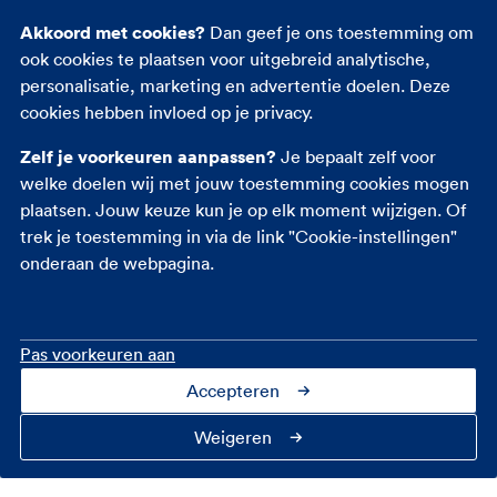
Inboedelverzekering
Akkoord met cookies?
Dan geef je ons toestemming om
Reisverzekering
ook cookies te plaatsen voor uitgebreid analytische,
Rechtsbijstandverzekering
personalisatie, marketing en advertentie doelen. Deze
Ongevallenverzekering
cookies hebben invloed op je privacy.
Zelf je voorkeuren aanpassen?
Je bepaalt zelf voor
welke doelen wij met jouw toestemming cookies mogen
plaatsen. Jouw keuze kun je op elk moment wijzigen. Of
trek je toestemming in via de link "Cookie-instellingen"
onderaan de webpagina.
Pas voorkeuren aan
Accepteren
Contact
Over ons
Cookie-instellingen
Privacy
Toegankelijkheid
Veiligheid
Fraudebeleid
Disclaimer
Weigeren