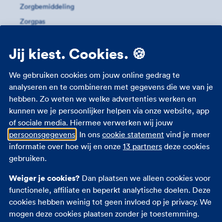
Zorgbemiddeling
Zorgpas
Meer informatie
Jij kiest. Cookies. 🍪
Studenten zorgverzekering
We gebruiken cookies om jouw online gedrag te
Zorgverzekering 18 jaar
analyseren en te combineren met gegevens die we van je
hebben. Zo weten we welke advertenties werken en
Zorgverzekering zwangerschap
kunnen we je persoonlijker helpen via onze website, app
Zorgtoeslag
of sociale media. Hiermee verwerken wij jouw
Eigen bijdrage
persoonsgegevens
. In ons
cookie statement
vind je meer
Zorgpremie 2026
informatie over hoe wij en onze
13 partners
deze cookies
gebruiken.
Andere verzekeringen
Weiger je cookies?
Dan plaatsen we alleen cookies voor
functionele, affiliate en beperkt analytische doelen. Deze
Autoverzekering
cookies hebben weinig tot geen invloed op je privacy. We
Opstalverzekering
mogen deze cookies plaatsen zonder je toestemming.
Inboedelverzekering