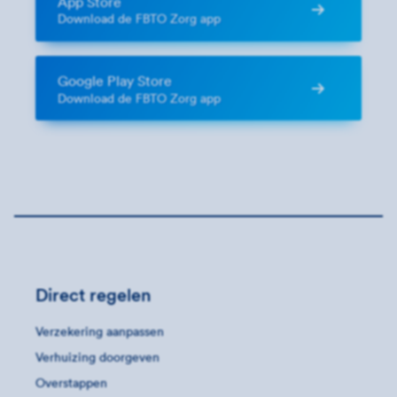
App Store
Download de FBTO Zorg app
Google Play Store
Download de FBTO Zorg app
Direct regelen
Verzekering aanpassen
Verhuizing doorgeven
Overstappen