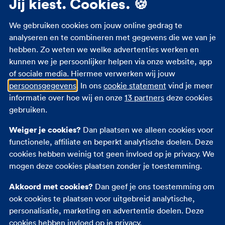
Jij kiest. Cookies. 🍪
Studenten zorgverzekering
We gebruiken cookies om jouw online gedrag te
Zorgverzekering 18 jaar
analyseren en te combineren met gegevens die we van je
hebben. Zo weten we welke advertenties werken en
Zorgverzekering zwangerschap
kunnen we je persoonlijker helpen via onze website, app
Zorgtoeslag
of sociale media. Hiermee verwerken wij jouw
Eigen bijdrage
persoonsgegevens
. In ons
cookie statement
vind je meer
Zorgpremie 2026
informatie over hoe wij en onze
13 partners
deze cookies
gebruiken.
Andere verzekeringen
Weiger je cookies?
Dan plaatsen we alleen cookies voor
functionele, affiliate en beperkt analytische doelen. Deze
Autoverzekering
cookies hebben weinig tot geen invloed op je privacy. We
Opstalverzekering
mogen deze cookies plaatsen zonder je toestemming.
Inboedelverzekering
Akkoord met cookies?
Dan geef je ons toestemming om
Reisverzekering
ook cookies te plaatsen voor uitgebreid analytische,
Rechtsbijstandverzekering
personalisatie, marketing en advertentie doelen. Deze
Ongevallenverzekering
cookies hebben invloed op je privacy.