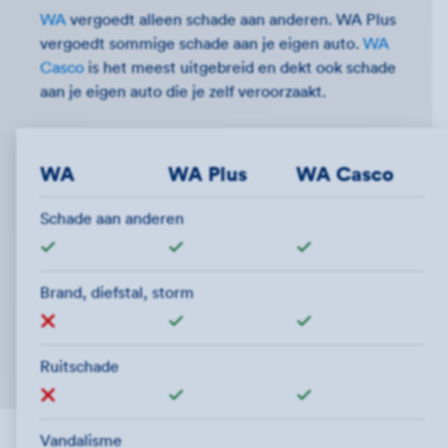
WA
vergoedt alleen schade aan anderen. WA Plus
vergoedt sommige schade aan je eigen auto.
WA
Casco
is het meest uitgebreid en dekt ook schade
aan je eigen auto die je zelf veroorzaakt.
WA
WA Plus
WA Casco
Schade aan anderen
Wel verzekerd"
Wel verzekerd"
Wel verzekerd"
Brand, diefstal, storm
Niet verzekerd
Wel verzekerd"
Wel verzekerd"
Ruitschade
Niet verzekerd
Wel verzekerd"
Wel verzekerd"
Vandalisme