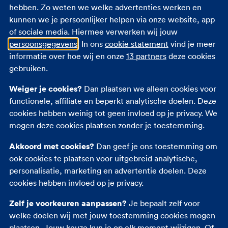
hebben. Zo weten we welke advertenties werken en
Groene kaart
kunnen we je persoonlijker helpen via onze website, app
Autoverzekering jongeren
of sociale media. Hiermee verwerken wij jouw
Autoverzekering vergelijken
persoonsgegevens
. In ons
cookie statement
vind je meer
Ruitschade auto
informatie over hoe wij en onze
13 partners
deze cookies
gebruiken.
Andere verzekeringen
Weiger je cookies?
Dan plaatsen we alleen cookies voor
functionele, affiliate en beperkt analytische doelen. Deze
Zorgverzekering
cookies hebben weinig tot geen invloed op je privacy. We
Reisverzekering
mogen deze cookies plaatsen zonder je toestemming.
Opstalverzekering
Akkoord met cookies?
Dan geef je ons toestemming om
Inboedelverzekering
ook cookies te plaatsen voor uitgebreid analytische,
Rechtsbijstandverzekering
personalisatie, marketing en advertentie doelen. Deze
Overlijdensrisicoverzekering
cookies hebben invloed op je privacy.
Zelf je voorkeuren aanpassen?
Je bepaalt zelf voor
welke doelen wij met jouw toestemming cookies mogen
plaatsen. Jouw keuze kun je op elk moment wijzigen. Of