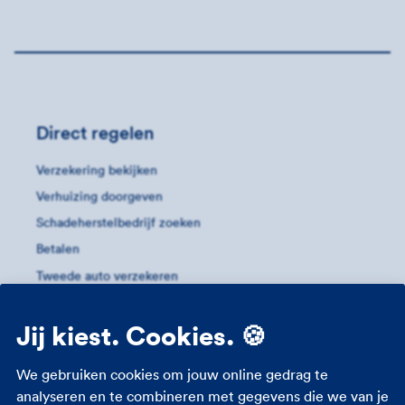
Direct regelen
Verzekering bekijken
Verhuizing doorgeven
Schadeherstelbedrijf zoeken
Betalen
Tweede auto verzekeren
Auto importeren
Jij kiest. Cookies. 🍪
Meer informatie
We gebruiken cookies om jouw online gedrag te
Eigen risico
analyseren en te combineren met gegevens die we van je