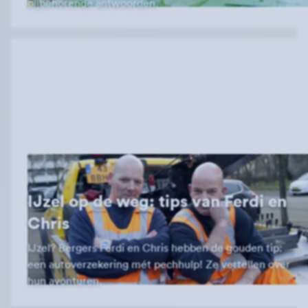
bijbehorende antwoorden.
IJzel op de weg: tips van Ferdi en
Chris
IJzel? Bergers Ferdi en Chris hebben de gouden tip:
een autoverzekering mét pechhulp! Ze vertellen over
hun avonturen.