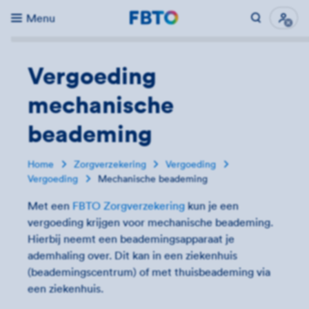
Menu
Direct naar...
Uitk
Vergoeding
mechanische
beademing
Home
Zorgverzekering
Vergoeding
Vergoeding
Mechanische beademing
Met een
FBTO Zorgverzekering
kun je een
vergoeding krijgen voor mechanische beademing.
Hierbij neemt een beademingsapparaat je
ademhaling over. Dit kan in een ziekenhuis
(beademingscentrum) of met thuisbeademing via
een ziekenhuis.