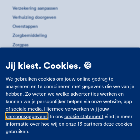
Verzekering aanpassen
Verhuizing doorgeven
Overstappen
Zorgbemiddeling
Zorgpas
Meer informatie
Jij kiest. Cookies. 🍪
Studenten zorgverzekering
We gebruiken cookies om jouw online gedrag te
Zorgverzekering 18 jaar
analyseren en te combineren met gegevens die we van je
hebben. Zo weten we welke advertenties werken en
Zorgverzekering zwangerschap
kunnen we je persoonlijker helpen via onze website, app
Zorgtoeslag
of sociale media. Hiermee verwerken wij jouw
Eigen bijdrage
persoonsgegevens
. In ons
cookie statement
vind je meer
Zorgpremie 2026
informatie over hoe wij en onze
13 partners
deze cookies
gebruiken.
Andere verzekeringen