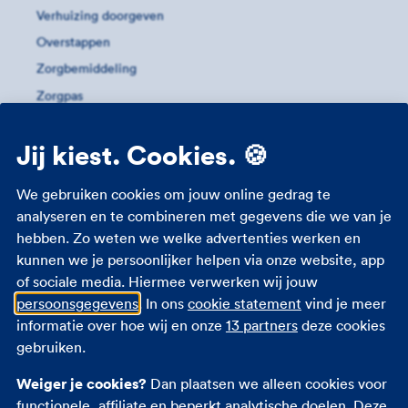
Verhuizing doorgeven
Overstappen
Zorgbemiddeling
Zorgpas
Meer informatie
Jij kiest. Cookies. 🍪
Studenten zorgverzekering
We gebruiken cookies om jouw online gedrag te
Zorgverzekering 18 jaar
analyseren en te combineren met gegevens die we van je
hebben. Zo weten we welke advertenties werken en
Zorgverzekering zwangerschap
kunnen we je persoonlijker helpen via onze website, app
Zorgtoeslag
of sociale media. Hiermee verwerken wij jouw
Eigen bijdrage
persoonsgegevens
. In ons
cookie statement
vind je meer
Zorgpremie 2026
informatie over hoe wij en onze
13 partners
deze cookies
gebruiken.
Andere verzekeringen
Weiger je cookies?
Dan plaatsen we alleen cookies voor
functionele, affiliate en beperkt analytische doelen. Deze
Autoverzekering