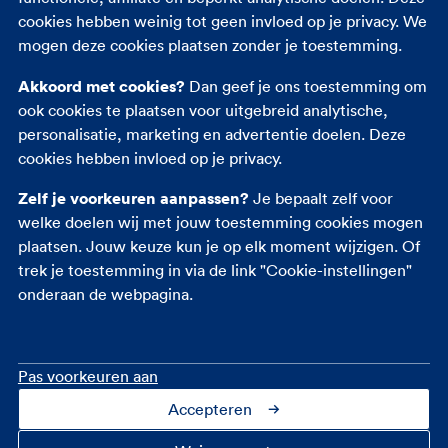
cookies hebben weinig tot geen invloed op je privacy. We
Opstalverzekering
mogen deze cookies plaatsen zonder je toestemming.
Inboedelverzekering
Akkoord met cookies?
Dan geef je ons toestemming om
Reisverzekering
ook cookies te plaatsen voor uitgebreid analytische,
Rechtsbijstandverzekering
personalisatie, marketing en advertentie doelen. Deze
Ongevallenverzekering
cookies hebben invloed op je privacy.
Zelf je voorkeuren aanpassen?
Je bepaalt zelf voor
welke doelen wij met jouw toestemming cookies mogen
plaatsen. Jouw keuze kun je op elk moment wijzigen. Of
trek je toestemming in via de link "Cookie-instellingen"
onderaan de webpagina.
Pas voorkeuren aan
Accepteren
Contact
Over ons
Cookie-instellingen
Privacy
Toegankelijkheid
Veiligheid
Fraudebeleid
Disclaimer