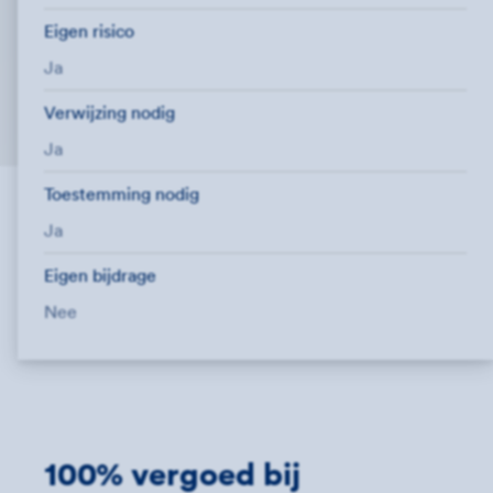
Eigen risico
Ja
Verwijzing nodig
Ja
Toestemming nodig
Ja
Eigen bijdrage
Nee
100% vergoed bij