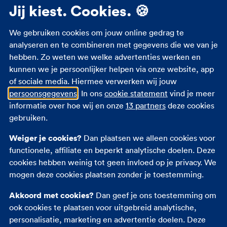
Meer informatie
Jij kiest. Cookies. 🍪
Studenten zorgverzekering
We gebruiken cookies om jouw online gedrag te
Zorgverzekering 18 jaar
analyseren en te combineren met gegevens die we van je
hebben. Zo weten we welke advertenties werken en
Zorgverzekering zwangerschap
kunnen we je persoonlijker helpen via onze website, app
Zorgtoeslag
of sociale media. Hiermee verwerken wij jouw
Eigen bijdrage
persoonsgegevens
. In ons
cookie statement
vind je meer
Zorgpremie 2026
informatie over hoe wij en onze
13 partners
deze cookies
gebruiken.
Andere verzekeringen
Weiger je cookies?
Dan plaatsen we alleen cookies voor
functionele, affiliate en beperkt analytische doelen. Deze
Autoverzekering
cookies hebben weinig tot geen invloed op je privacy. We
Opstalverzekering
mogen deze cookies plaatsen zonder je toestemming.
Inboedelverzekering
Akkoord met cookies?
Dan geef je ons toestemming om
Reisverzekering
ook cookies te plaatsen voor uitgebreid analytische,
Rechtsbijstandverzekering
personalisatie, marketing en advertentie doelen. Deze
Ongevallenverzekering