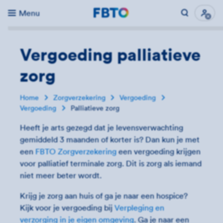
Menu
Direct naar...
Uitk
Vergoeding palliatieve
zorg
Home
Zorgverzekering
Vergoeding
Vergoeding
Palliatieve zorg
Heeft je arts gezegd dat je levensverwachting
gemiddeld 3 maanden of korter is? Dan kun je met
een
FBTO Zorgverzekering
een vergoeding krijgen
voor palliatief terminale zorg. Dit is zorg als iemand
niet meer beter wordt.
Krijg je zorg aan huis of ga je naar een hospice?
Kijk voor je vergoeding bij
Verpleging en
verzorging in je eigen omgeving
. Ga je naar een