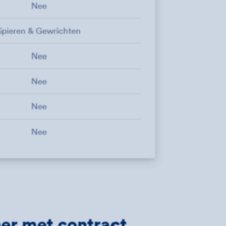
Nee
Spieren & Gewrichten
Nee
Nee
Nee
Nee
ner met contract