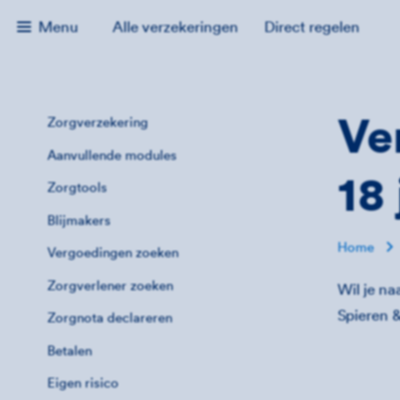
Menu
Alle verzekeringen
Direct regelen
Ve
Zorgverzekering
Aanvullende modules
18 
Zorgtools
Blijmakers
Home
Vergoedingen zoeken
Zorgverlener zoeken
Wil je n
Spieren 
Zorgnota declareren
Betalen
Eigen risico