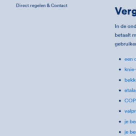
Direct regelen & Contact
Verg
In de ond
betaalt 
gebruike
een 
knie
bekk
etal
COP
valp
je be
je b