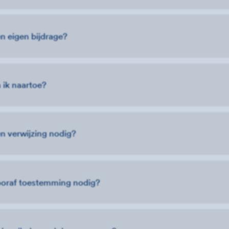
n eigen bijdrage?
 ik naartoe?
en verwijzing nodig?
ooraf toestemming nodig?