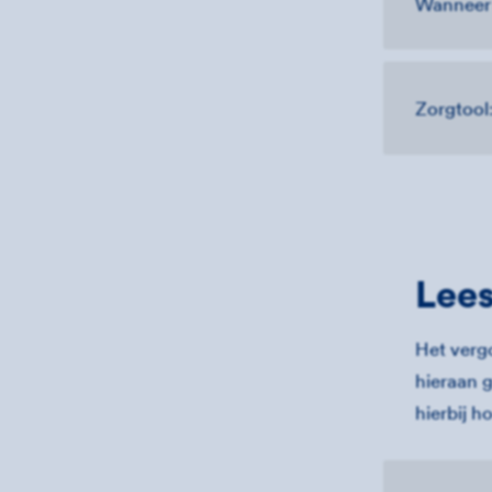
Wanneer 
Zorgtool
Lee
Het verg
hieraan 
hierbij h