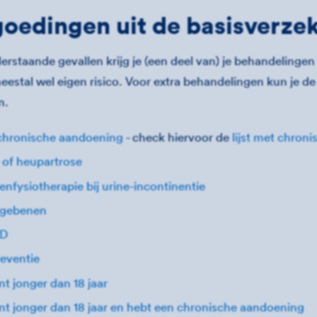
oedingen uit de basisverze
erstaande gevallen krijg je (een deel van) je behandelingen
meestal wel eigen risico. Voor extra behandelingen kun je 
n.
chronische aandoening
- check hiervoor de
lijst met chron
- of heupartrose
enfysiotherapie bij urine-incontinentie
agebenen
D
reventie
nt jonger dan 18 jaar
ent jonger dan 18 jaar en hebt een chronische aandoening