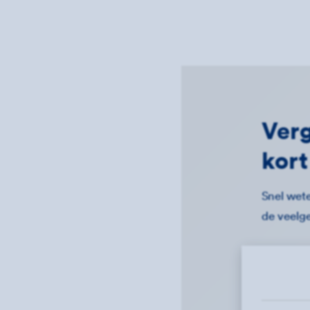
Verg
kort
Snel wete
de veelg