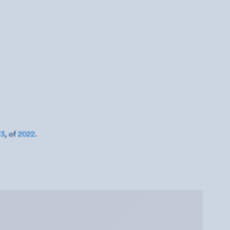
23
, of
2022
.