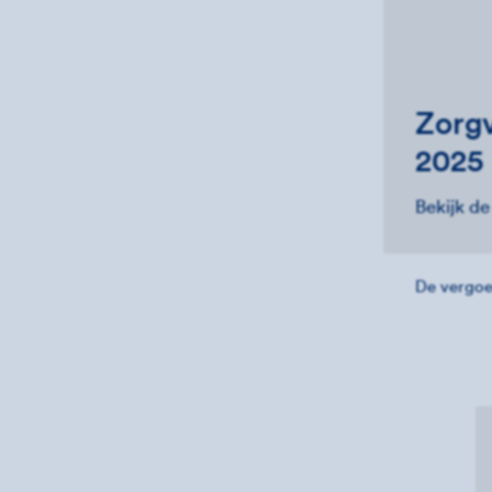
Zorgv
2025
Bekijk d
De vergoe