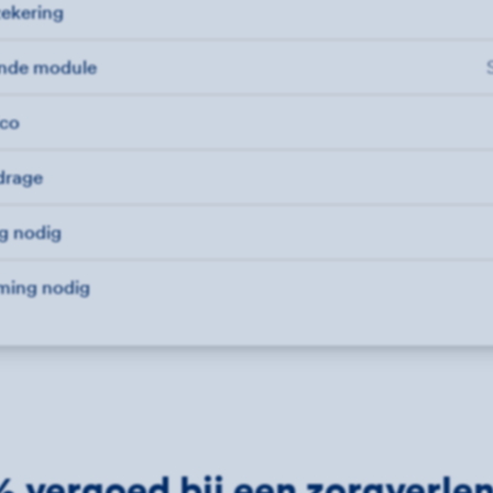
zekering
ende module
ico
jdrage
ng nodig
ming nodig
 vergoed bij een zorg­verle