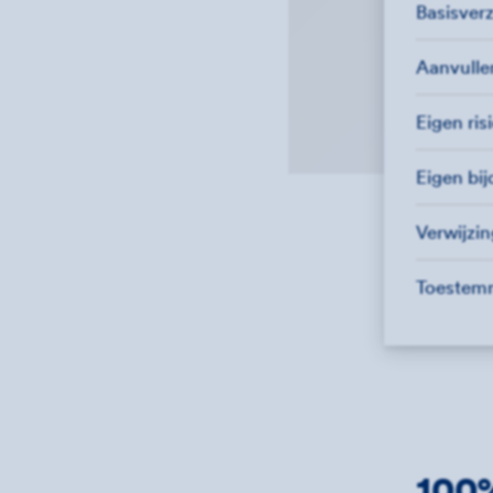
Basisver
Aanvull
Eigen ris
Eigen bi
Verwijzi
Toestem
100%