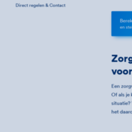
Direct regelen & Contact
Berek
en st
Zorg
voor
Een zorgv
Of als j
situatie?
het daar