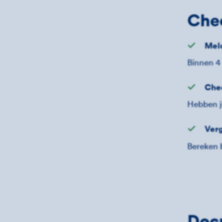
Chec
Meld
Binnen 4
Chec
Hebben ju
Verg
Bereken 
Doc