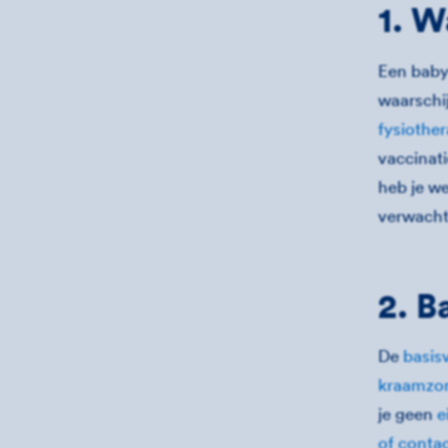
1. W
Een baby 
waarschi
fysiother
vaccinat
heb je we
verwachte
2. B
De
basis
kraamzo
je geen
e
of conta