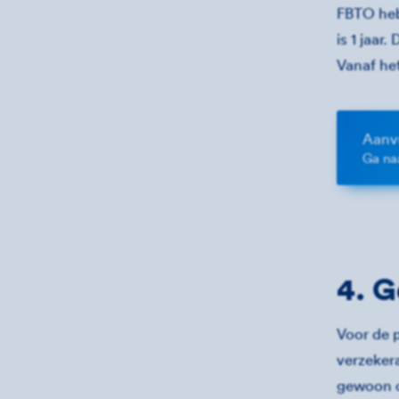
FBTO heb
is 1 jaar
Vanaf het
Aanv
Ga na
4. G
Voor de p
verzekera
gewoon op