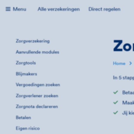
Menu
Alle verzekeringen
Direct regelen
Zo
Zorgverzekering
Aanvullende modules
Zorgtools
Home
Blijmakers
In 5 stap
Vergoedingen zoeken
Betaa
Zorgverlener zoeken
Maak
Zorgnota declareren
Jij k
Betalen
Eigen risico