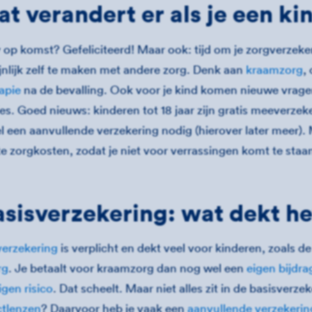
at verandert er als je een ki
op komst? Gefeliciteerd! Maar ook: tijd om je zorgverzeker
jnlijk zelf te maken met andere zorg. Denk aan
kraamzorg
,
apie
na de bevalling. Ook voor je kind komen nieuwe vrage
ies. Goed nieuws: kinderen tot 18 jaar zijn gratis meever
l een aanvullende verzekering nodig (hierover later meer). 
 zorgkosten, zodat je niet voor verrassingen komt te staa
asisverzekering: wat dekt h
verzekering
is verplicht en dekt veel voor kinderen, zoals d
rg
. Je betaalt voor kraamzorg dan nog wel een
eigen bijdra
igen risico
. Dat scheelt. Maar niet alles zit in de basisverz
ctlenzen
? Daarvoor heb je vaak een
aanvullende verzekerin