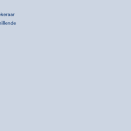
ekeraar
hillende