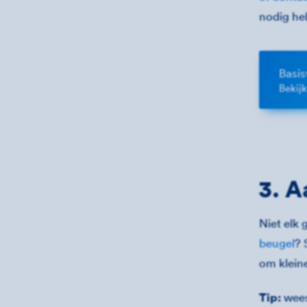
nodig he
Basis
Bekij
3. A
Niet elk
beugel
? 
om kleine
Tip:
wees