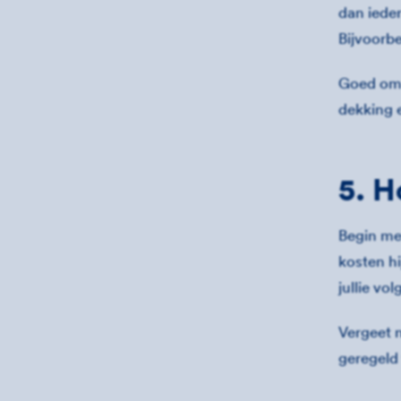
dan ieder
Bijvoorb
Goed om 
dekking e
5. H
Begin me
kosten hi
jullie vo
Vergeet n
geregeld