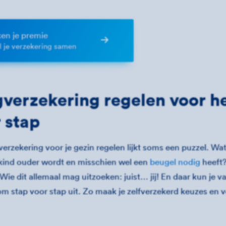
en je premie
el je verzekering samen
verzekering regelen voor he
 stap
erzekering voor je gezin regelen lijkt soms een puzzel. Wat
e kind ouder wordt en misschien wel een
beugel nodig
heeft?
 Wie dit allemaal mag uitzoeken: juist… jij! En daar kun je 
om stap voor stap uit. Zo maak je zelfverzekerd keuzes en 