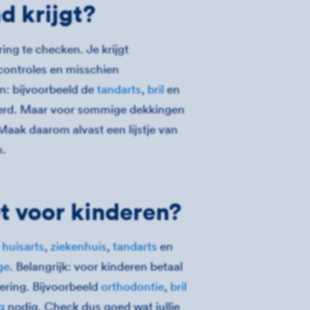
nd krijgt?
ing te checken. Je krijgt
 controles en misschien
n: bijvoorbeeld de
tandarts
,
bril
en
zekerd. Maar voor sommige dekkingen
Maak daarom alvast een lijstje van
n.
et voor kinderen?
e
huisarts
,
ziekenhuis
,
tandarts
en
ge
. Belangrijk: voor kinderen betaal
ekering. Bijvoorbeeld
orthodontie
,
bril
g
nodig. Check dus goed wat jullie