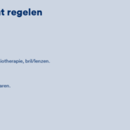
nt regelen
iotherapie, bril/lenzen.
aren.