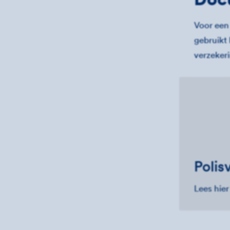
Voor een
gebruikt 
verzeker
Polis
Lees hier