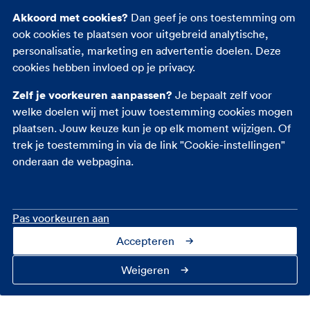
Akkoord met cookies?
Dan geef je ons toestemming om
Reisverzekering
ook cookies te plaatsen voor uitgebreid analytische,
Rechtsbijstandverzekering
personalisatie, marketing en advertentie doelen. Deze
Ongevallenverzekering
cookies hebben invloed op je privacy.
Zelf je voorkeuren aanpassen?
Je bepaalt zelf voor
welke doelen wij met jouw toestemming cookies mogen
plaatsen. Jouw keuze kun je op elk moment wijzigen. Of
trek je toestemming in via de link "Cookie-instellingen"
onderaan de webpagina.
Pas voorkeuren aan
Accepteren
Contact
Over ons
Cookie-instellingen
Privacy
Toegankelijkheid
Veiligheid
Fraudebeleid
Disclaimer
Weigeren