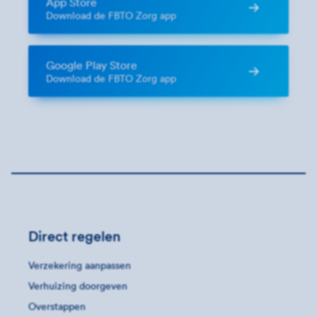
App Store
Download de FBTO Zorg app
Google Play Store
Download de FBTO Zorg app
Direct regelen
Verzekering aanpassen
Verhuizing doorgeven
Overstappen