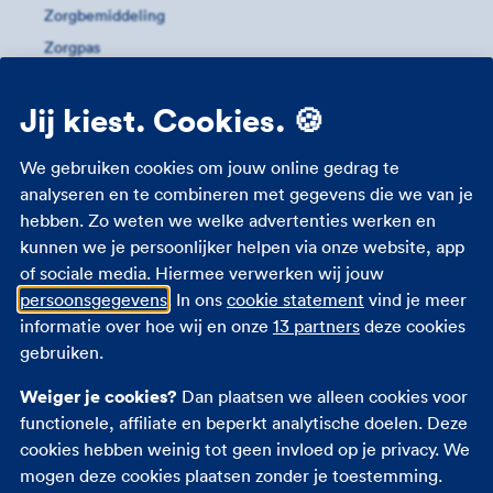
Zorgbemiddeling
Zorgpas
Meer informatie
Jij kiest. Cookies. 🍪
Studenten zorgverzekering
We gebruiken cookies om jouw online gedrag te
Zorgverzekering 18 jaar
analyseren en te combineren met gegevens die we van je
hebben. Zo weten we welke advertenties werken en
Zorgverzekering zwangerschap
kunnen we je persoonlijker helpen via onze website, app
Zorgtoeslag
of sociale media. Hiermee verwerken wij jouw
Eigen bijdrage
persoonsgegevens
. In ons
cookie statement
vind je meer
Zorgpremie 2026
informatie over hoe wij en onze
13 partners
deze cookies
gebruiken.
Andere verzekeringen
Weiger je cookies?
Dan plaatsen we alleen cookies voor
functionele, affiliate en beperkt analytische doelen. Deze
Autoverzekering
cookies hebben weinig tot geen invloed op je privacy. We
Opstalverzekering
mogen deze cookies plaatsen zonder je toestemming.
Inboedelverzekering