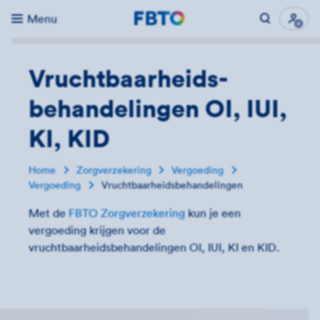
Menu
Direct naar...
Uitk
Vruchtbaarheids­
behandelingen OI, IUI,
KI, KID
Home
Zorgverzekering
Vergoeding
Vergoeding
Vruchtbaarheidsbehandelingen
Met de
FBTO Zorgverzekering
kun je een
vergoeding krijgen voor de
vruchtbaarheidsbehandelingen OI, IUI, KI en KID.