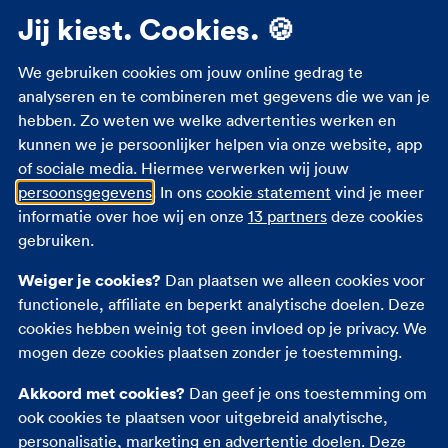
Meer informatie
Jij kiest. Cookies. 🍪
Studenten zorgverzekering
We gebruiken cookies om jouw online gedrag te
Zorgverzekering 18 jaar
analyseren en te combineren met gegevens die we van je
hebben. Zo weten we welke advertenties werken en
Zorgverzekering zwangerschap
kunnen we je persoonlijker helpen via onze website, app
Zorgtoeslag
of sociale media. Hiermee verwerken wij jouw
Eigen bijdrage
persoonsgegevens
. In ons
cookie statement
vind je meer
Zorgpremie 2026
informatie over hoe wij en onze
13 partners
deze cookies
gebruiken.
Andere verzekeringen
Weiger je cookies?
Dan plaatsen we alleen cookies voor
functionele, affiliate en beperkt analytische doelen. Deze
Autoverzekering
cookies hebben weinig tot geen invloed op je privacy. We
Opstalverzekering
mogen deze cookies plaatsen zonder je toestemming.
Inboedelverzekering
Akkoord met cookies?
Dan geef je ons toestemming om
Reisverzekering
ook cookies te plaatsen voor uitgebreid analytische,
Rechtsbijstandverzekering
personalisatie, marketing en advertentie doelen. Deze