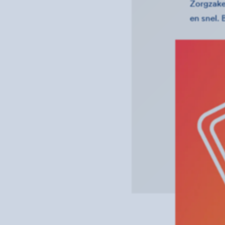
Zorgzake
en snel. 