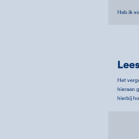
Heb ik v
Lee
Het verg
hieraan 
hierbij h