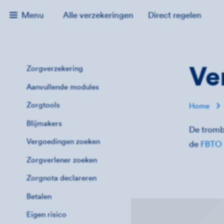
Menu
Alle verzekeringen
Direct regelen
Ve
Zorgverzekering
Aanvullende modules
Zorgtools
Home
Blijmakers
De tromb
Vergoedingen zoeken
de
FBTO 
Zorgverlener zoeken
Zorgnota declareren
Betalen
Eigen risico