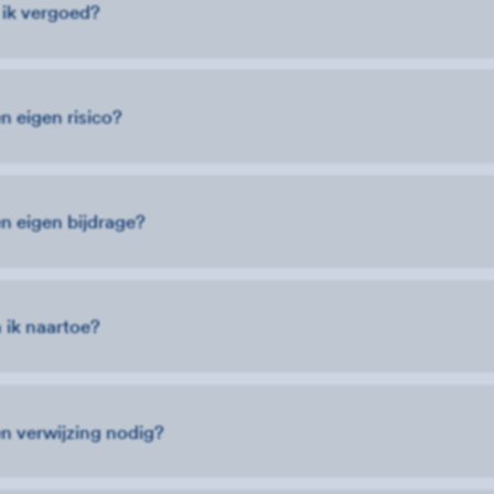
 ik vergoed?
n eigen risico?
n eigen bijdrage?
 ik naartoe?
en verwijzing nodig?