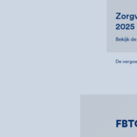
Zorgv
2025
Bekijk d
De vergoe
FBT