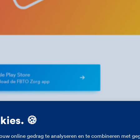
e Play Store
oad de FBTO Zorg app
okies. 🍪
ouw online gedrag te analyseren en te combineren met geg