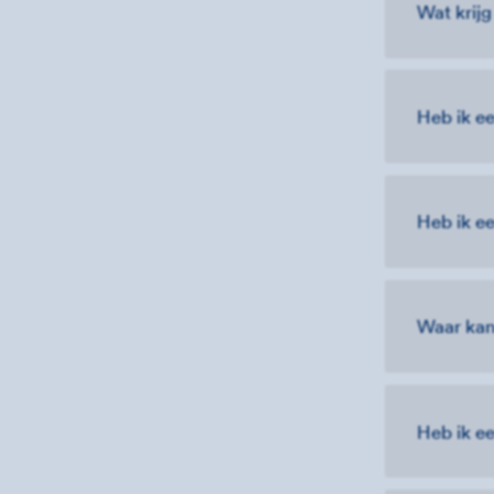
Wat krijg
Heb ik ee
Heb ik ee
Waar kan
Heb ik e