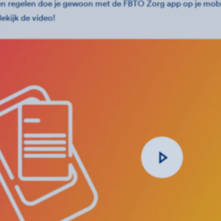
n regelen doe je gewoon met de FBTO Zorg app op je mobie
Bekijk de video!