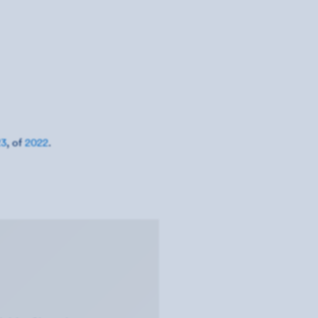
23
, of
2022
.