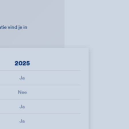
ie vind je in
2025
Ja
Nee
Ja
Ja