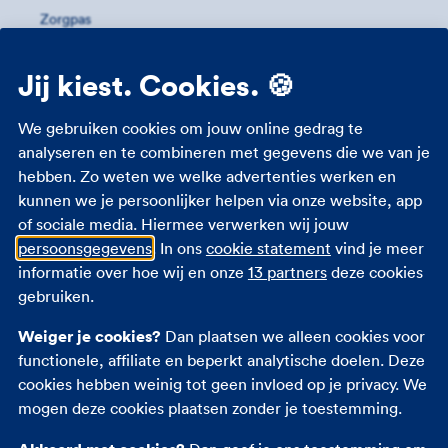
Zorgpas
Meer informatie
Jij kiest. Cookies. 🍪
Studenten zorgverzekering
We gebruiken cookies om jouw online gedrag te
Zorgverzekering 18 jaar
analyseren en te combineren met gegevens die we van je
hebben. Zo weten we welke advertenties werken en
Zorgverzekering zwangerschap
kunnen we je persoonlijker helpen via onze website, app
Zorgtoeslag
of sociale media. Hiermee verwerken wij jouw
Eigen bijdrage
persoonsgegevens
. In ons
cookie statement
vind je meer
Zorgpremie 2026
informatie over hoe wij en onze
13 partners
deze cookies
gebruiken.
Andere verzekeringen
Weiger je cookies?
Dan plaatsen we alleen cookies voor
functionele, affiliate en beperkt analytische doelen. Deze
Autoverzekering
cookies hebben weinig tot geen invloed op je privacy. We
Opstalverzekering
mogen deze cookies plaatsen zonder je toestemming.
Inboedelverzekering