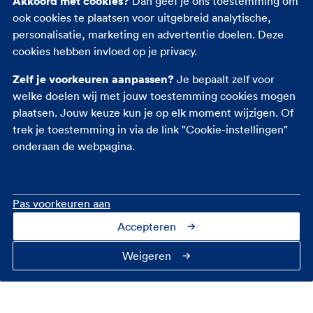
Akkoord met cookies?
Dan geef je ons toestemming om
Reisverzekering
ook cookies te plaatsen voor uitgebreid analytische,
Rechtsbijstandverzekering
personalisatie, marketing en advertentie doelen. Deze
Ongevallenverzekering
cookies hebben invloed op je privacy.
Zelf je voorkeuren aanpassen?
Je bepaalt zelf voor
welke doelen wij met jouw toestemming cookies mogen
plaatsen. Jouw keuze kun je op elk moment wijzigen. Of
trek je toestemming in via de link "Cookie-instellingen"
onderaan de webpagina.
Pas voorkeuren aan
Accepteren
Contact
Over ons
Cookie-instellingen
Privacy
Toegankelijkheid
Veiligheid
Fraudebeleid
Disclaimer
Weigeren