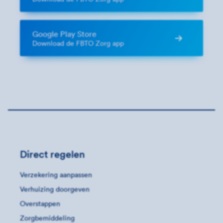
Google Play Store
Download de FBTO Zorg app
Direct regelen
Verzekering aanpassen
Verhuizing doorgeven
Overstappen
Zorgbemiddeling