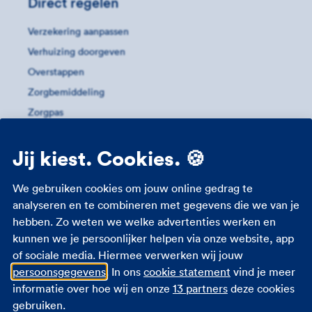
Direct regelen
Verzekering aanpassen
Verhuizing doorgeven
Overstappen
Zorgbemiddeling
Zorgpas
Meer informatie
Jij kiest. Cookies. 🍪
Studenten zorgverzekering
We gebruiken cookies om jouw online gedrag te
Zorgverzekering 18 jaar
analyseren en te combineren met gegevens die we van je
hebben. Zo weten we welke advertenties werken en
Zorgverzekering zwangerschap
kunnen we je persoonlijker helpen via onze website, app
Zorgtoeslag
of sociale media. Hiermee verwerken wij jouw
Eigen bijdrage
persoonsgegevens
. In ons
cookie statement
vind je meer
Zorgpremie 2026
informatie over hoe wij en onze
13 partners
deze cookies
gebruiken.