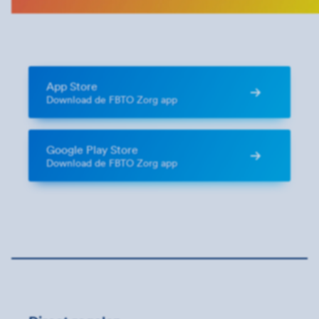
App Store
Download de FBTO Zorg app
Google Play Store
Download de FBTO Zorg app