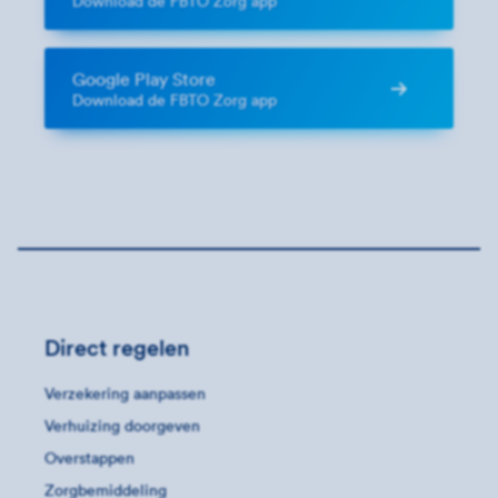
Download de FBTO Zorg app
Google Play Store
Download de FBTO Zorg app
Direct regelen
Verzekering aanpassen
Verhuizing doorgeven
Overstappen
Zorgbemiddeling