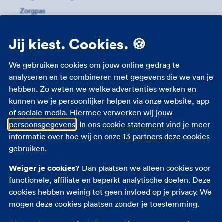
Zorgpas
Meer informatie
Jij kiest. Cookies. 🍪
Studenten zorgverzekering
We gebruiken cookies om jouw online gedrag te
Zorgverzekering 18 jaar
analyseren en te combineren met gegevens die we van je
hebben. Zo weten we welke advertenties werken en
Zorgverzekering zwangerschap
kunnen we je persoonlijker helpen via onze website, app
Zorgtoeslag
of sociale media. Hiermee verwerken wij jouw
Eigen bijdrage
persoonsgegevens
. In ons
cookie statement
vind je meer
Zorgpremie 2026
informatie over hoe wij en onze
13 partners
deze cookies
gebruiken.
Andere verzekeringen
Weiger je cookies?
Dan plaatsen we alleen cookies voor
functionele, affiliate en beperkt analytische doelen. Deze
Autoverzekering
cookies hebben weinig tot geen invloed op je privacy. We
Opstalverzekering
mogen deze cookies plaatsen zonder je toestemming.
Inboedelverzekering