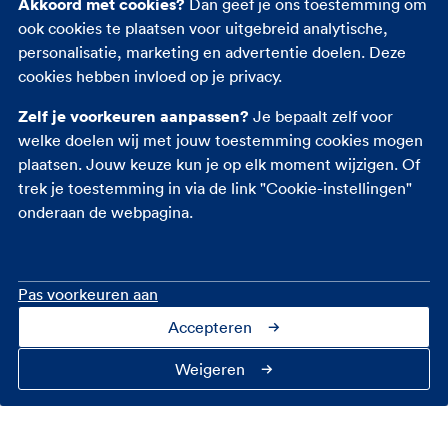
Akkoord met cookies?
Dan geef je ons toestemming om
Reisverzekering
ook cookies te plaatsen voor uitgebreid analytische,
Rechtsbijstandverzekering
personalisatie, marketing en advertentie doelen. Deze
Ongevallenverzekering
cookies hebben invloed op je privacy.
Zelf je voorkeuren aanpassen?
Je bepaalt zelf voor
welke doelen wij met jouw toestemming cookies mogen
plaatsen. Jouw keuze kun je op elk moment wijzigen. Of
trek je toestemming in via de link "Cookie-instellingen"
onderaan de webpagina.
Pas voorkeuren aan
Accepteren
Contact
Over ons
Cookie-instellingen
Privacy
Toegankelijkheid
Veiligheid
Fraudebeleid
Disclaimer
Weigeren