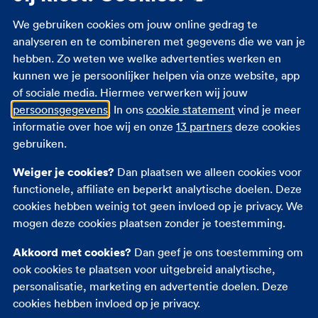
Studenten zorgverzekering
We gebruiken cookies om jouw online gedrag te
Zorgverzekering 18 jaar
analyseren en te combineren met gegevens die we van je
hebben. Zo weten we welke advertenties werken en
Zorgverzekering zwangerschap
kunnen we je persoonlijker helpen via onze website, app
Zorgtoeslag
of sociale media. Hiermee verwerken wij jouw
Eigen bijdrage
persoonsgegevens
. In ons
cookie statement
vind je meer
Zorgpremie 2026
informatie over hoe wij en onze
13 partners
deze cookies
gebruiken.
Andere verzekeringen
Weiger je cookies?
Dan plaatsen we alleen cookies voor
functionele, affiliate en beperkt analytische doelen. Deze
Autoverzekering
cookies hebben weinig tot geen invloed op je privacy. We
Opstalverzekering
mogen deze cookies plaatsen zonder je toestemming.
Inboedelverzekering
Akkoord met cookies?
Dan geef je ons toestemming om
Reisverzekering
ook cookies te plaatsen voor uitgebreid analytische,
Rechtsbijstandverzekering
personalisatie, marketing en advertentie doelen. Deze
Ongevallenverzekering
cookies hebben invloed op je privacy.