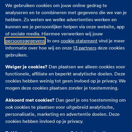
We gebruiken cookies om jouw online gedrag te
Samira genoot volop van haar vakantie in het
analyseren en te combineren met gegevens die we van je
westen van Amerika. “Prachtig, die natuur daar!”,
hebben. Zo weten we welke advertenties werken en
knikt ze enthousiast. Maar die vreugde vergaat
kunnen we je persoonlijker helpen via onze website, app
haar snel, als ze zich ineens niet lekker voelt. “Een
of sociale media. Hiermee verwerken wij jouw
stekende pijn in mijn maag. Een voedselvergiftiging
persoonsgegevens
. In ons
cookie statement
vind je meer
verwacht je misschien in India, niet in Amerika.
informatie over hoe wij en onze
13 partners
deze cookies
Maar ik had wel net gegeten, zou het daar dan
gebruiken.
toch iets mee te maken hebben?”
Weiger je cookies?
Dan plaatsen we alleen cookies voor
Omdat de pijn steeds erger werd, besloot ze toch
functionele, affiliate en beperkt analytische doelen. Deze
naar het ziekenhuis te gaan. Daar bleek dat ze
cookies hebben weinig tot geen invloed op je privacy. We
inderdaad een voedselvergiftiging had opgelopen.
mogen deze cookies plaatsen zonder je toestemming.
“Wat ik precies had gegeten? Geen idee! Gelukkig
Akkoord met cookies?
Dan geef je ons toestemming om
konden ze me snel helpen. En gelukkig was ik goed
ook cookies te plaatsen voor uitgebreid analytische,
verzekerd voor
zorg in het buitenland
, want anders
personalisatie, marketing en advertentie doelen. Deze
was het nog een duur grapje geweest.”
cookies hebben invloed op je privacy.
Hoe is zorg in het buitenland