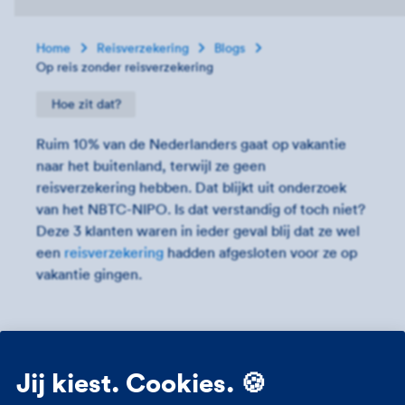
Home
Reisverzekering
Blogs
Op reis zonder reisverzekering
Hoe zit dat?
Ruim 10% van de Nederlanders gaat op vakantie
naar het buitenland, terwijl ze geen
reisverzekering hebben. Dat blijkt uit onderzoek
van het NBTC-NIPO. Is dat verstandig of toch niet?
Deze 3 klanten waren in ieder geval blij dat ze wel
een
reisverzekering
hadden afgesloten voor ze op
vakantie gingen.
Hoge zorgkosten zonder
Jij kiest. Cookies. 🍪
reisverzekering