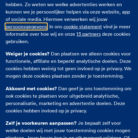
iets kapot gaat
hebben. Zo weten we welke advertenties werken en
kunnen we je persoonlijker helpen via onze website, app
Wordt je camera van je schouder gegrist? Is je tas
of sociale media. Hiermee verwerken wij jouw
gestolen? Of valt je dure zonnebril kapot op straat?
persoonsgegevens
. In ons
cookie statement
vind je meer
Balen! Maar ook dan is het maar goed dat je een
informatie over hoe wij en onze
13 partners
deze cookies
reisverzekering hebt. Je krijgt dan namelijk een
gebruiken.
vergoeding bij diefstal en schade. Als je ten minste
voorzichtig met je spullen omgaat. Laat je telefoon
Weiger je cookies?
Dan plaatsen we alleen cookies voor
dus niet onbeheerd achter op het strand.
functionele, affiliate en beperkt analytische doelen. Deze
cookies hebben weinig tot geen invloed op je privacy. We
mogen deze cookies plaatsen zonder je toestemming.
Akkoord met cookies?
Dan geef je ons toestemming om
ook cookies te plaatsen voor uitgebreid analytische,
personalisatie, marketing en advertentie doelen. Deze
Schade melden, zo doe je
cookies hebben invloed op je privacy.
dat
Zelf je voorkeuren aanpassen?
Je bepaalt zelf voor
welke doelen wij met jouw toestemming cookies mogen
Heb je schade op vakantie? Of is er iets gestolen?
plaatsen. Jouw keuze kun je op elk moment wijzigen. Of