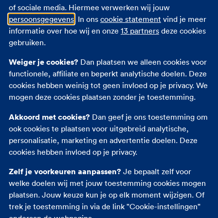
Verschil overlijdensrisicoverzekering- en
of sociale media. Hiermee verwerken wij jouw
levensverzekering
persoonsgegevens
. In ons
cookie statement
vind je meer
Verschil uitvaart- en overlijdensrisicoverzekering
informatie over hoe wij en onze
13 partners
deze cookies
gebruiken.
Andere verzekeringen
Weiger je cookies?
Dan plaatsen we alleen cookies voor
functionele, affiliate en beperkt analytische doelen. Deze
Autoverzekering
cookies hebben weinig tot geen invloed op je privacy. We
Inboedelverzekering
mogen deze cookies plaatsen zonder je toestemming.
Opstalverzekering
Akkoord met cookies?
Dan geef je ons toestemming om
Rechtsbijstandverzekering
ook cookies te plaatsen voor uitgebreid analytische,
Reisverzekering
personalisatie, marketing en advertentie doelen. Deze
Zorgverzekering
cookies hebben invloed op je privacy.
Zelf je voorkeuren aanpassen?
Je bepaalt zelf voor
welke doelen wij met jouw toestemming cookies mogen
plaatsen. Jouw keuze kun je op elk moment wijzigen. Of
trek je toestemming in via de link "Cookie-instellingen"