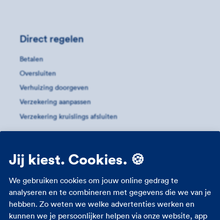
Direct regelen
Betalen
Oversluiten
Verhuizing doorgeven
Verzekering aanpassen
Verzekering kruislings afsluiten
Meer informatie
Jij kiest. Cookies. 🍪
Huurhuis
Hypotheek
We gebruiken cookies om jouw online gedrag te
analyseren en te combineren met gegevens die we van je
Kosten overlijdensrisicoverzekering
hebben. Zo weten we welke advertenties werken en
Oversluiten
kunnen we je persoonlijker helpen via onze website, app