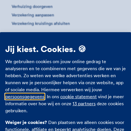
Verhuizing doorgeven
Verzekering aanpassen
Verzekering kruislings afsluiten
Meer informatie
Jij kiest. Cookies. 🍪
Huurhuis
Hypotheek
We gebruiken cookies om jouw online gedrag te
analyseren en te combineren met gegevens die we van je
Kosten overlijdensrisicoverzekering
hebben. Zo weten we welke advertenties werken en
Oversluiten
kunnen we je persoonlijker helpen via onze website, app
Verschil overlijdensrisicoverzekering- en
of sociale media. Hiermee verwerken wij jouw
levensverzekering
persoonsgegevens
. In ons
cookie statement
vind je meer
Verschil uitvaart- en overlijdensrisicoverzekering
informatie over hoe wij en onze
13 partners
deze cookies
gebruiken.
Andere verzekeringen
Weiger je cookies?
Dan plaatsen we alleen cookies voor
functionele, affiliate en beperkt analytische doelen. Deze
Autoverzekering