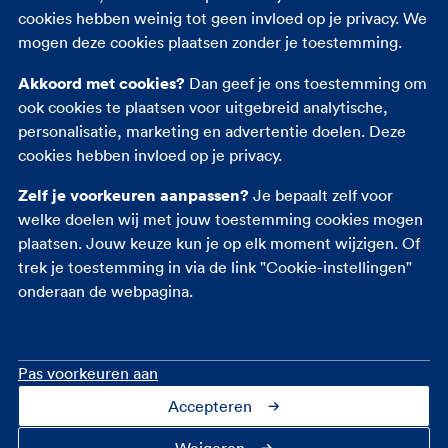
cookies hebben weinig tot geen invloed op je privacy. We
Inboedelverzekering
mogen deze cookies plaatsen zonder je toestemming.
Opstalverzekering
Akkoord met cookies?
Dan geef je ons toestemming om
Rechtsbijstandverzekering
ook cookies te plaatsen voor uitgebreid analytische,
Reisverzekering
personalisatie, marketing en advertentie doelen. Deze
Zorgverzekering
cookies hebben invloed op je privacy.
Zelf je voorkeuren aanpassen?
Je bepaalt zelf voor
welke doelen wij met jouw toestemming cookies mogen
plaatsen. Jouw keuze kun je op elk moment wijzigen. Of
trek je toestemming in via de link "Cookie-instellingen"
onderaan de webpagina.
Pas voorkeuren aan
Accepteren
Contact
Over ons
Cookie-instellingen
Privacy
Toegankelijkheid
Veiligheid
Fraudebeleid
Disclaimer
Weigeren