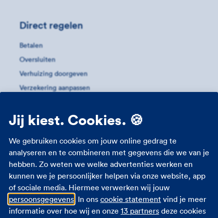
Direct regelen
Betalen
Oversluiten
Verhuizing doorgeven
Verzekering aanpassen
Verzekering kruislings afsluiten
Jij kiest. Cookies. 🍪
Meer informatie
We gebruiken cookies om jouw online gedrag te
Huurhuis
analyseren en te combineren met gegevens die we van je
hebben. Zo weten we welke advertenties werken en
Hypotheek
kunnen we je persoonlijker helpen via onze website, app
Kosten overlijdensrisicoverzekering
of sociale media. Hiermee verwerken wij jouw
Oversluiten
persoonsgegevens
. In ons
cookie statement
vind je meer
Verschil uitvaart- en overlijdensrisicoverzekering
informatie over hoe wij en onze
13 partners
deze cookies