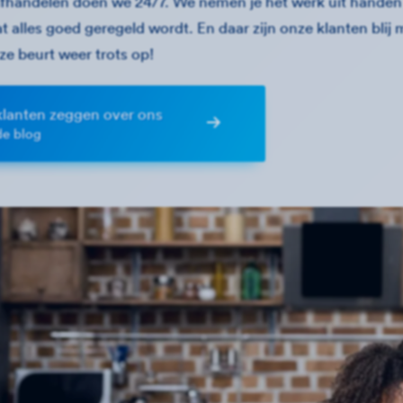
fhandelen doen we 24/7. We nemen je het werk uit handen
t alles goed geregeld wordt. En daar zijn onze klanten blij
ze beurt weer trots op!
klanten zeggen over ons
de blog