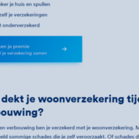
ker je huis en spullen
zelf je verzekeringen
t onderverzekerd
en je premie
el je verzekering samen
dekt je woonverzekering ti
bouwing?
en verbouwing ben je verzekerd met je woonverzekering. Maa
eeld sommige schades die je zelf veroorzaakt. Of schades 