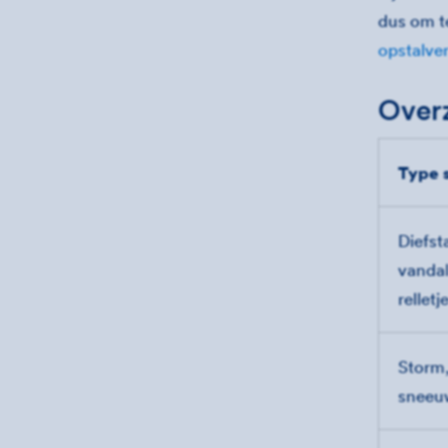
dus om te
opstalve
Overz
Type 
Diefsta
vanda
relletj
Storm,
sneeu