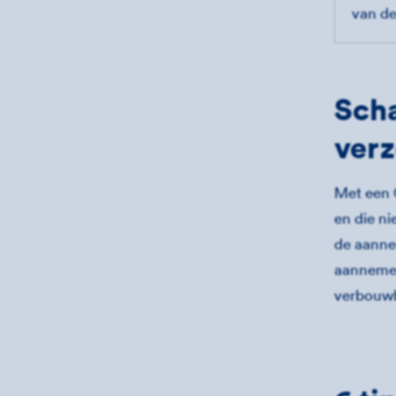
van d
Sch
ver
Met een 
en die ni
de aannem
aannemer
verbouw