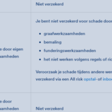
Niet verzekerd
Je bent niet verzekerd voor schade door
graafwerkzaamheden
bemaling
e door eigen
funderingswerkzaamheden
aamheden
het niet werken volgens regels of ri
Veroorzaak je schade tijdens andere w
verzekerd via een All risk
opstal
- of
inbo
e door
aamheden
Niet verzekerd