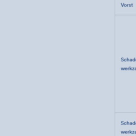
Vorst
Schad
werkz
Schad
werkz