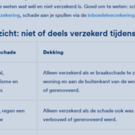
 weten wat wél en niet verzekerd is. Goed om te weten: scha
rzekering
, schade aan je spullen via de
inboedelverzekering
icht: niet of deels verzekerd tijde
schade
Dekking
l,
Alleen verzekerd als er braakschade te z
lisme en
woning en aan de buitenkant van de w
es
of gerenoveerd.
 regen een
Alleen verzekerd als de schade ook was 
w
verbouwd of gerenoveerd werd.