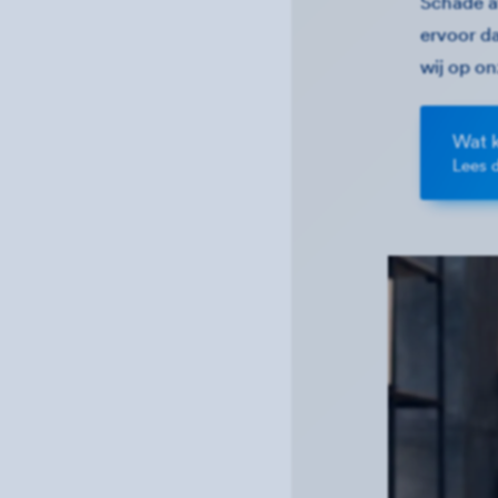
Schade a
ervoor da
wij op on
Wat 
Lees 