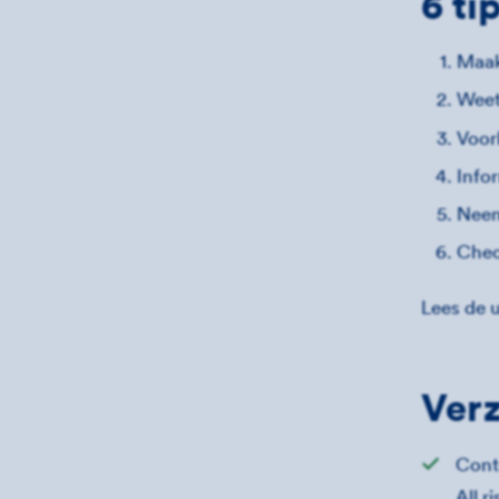
6 ti
Maak
Weet
Voor
Info
Neem
Chec
Lees de u
Verz
Cont
All r