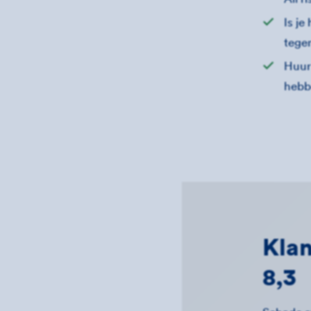
Is je
tegen
Huur 
hebbe
Klan
8,3