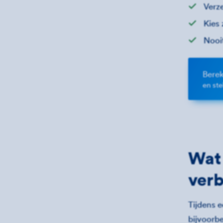
Verze
Kies 
Nooi
Berek
en st
Wat 
ver
Tijdens e
bijvoorb