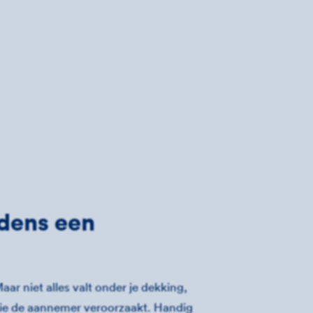
jdens een
r niet alles valt onder je dekking,
die de aannemer veroorzaakt. Handig