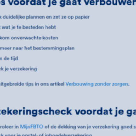
ps voordat je gaat verbouwe
 duidelijke plannen en zet ze op papier
 wat je te besteden hebt
kom onverwachte kosten
rmeer naar het bestemmingsplan
 de tijd
k je verzekering
itgebreide tips in ons artikel
Verbouwing zonder zorgen
.
ekeringscheck voordat je 
roleer in
MijnFBTO
of de dekking van je verzekering goed 
isk voor je opstal- of inboedelverzekering.