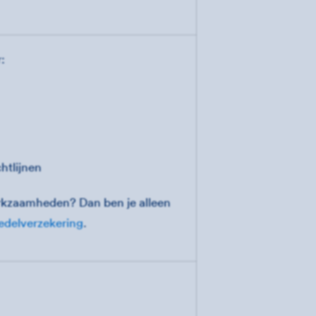
:
chtlijnen
erkzaamheden? Dan ben je alleen
edelverzekering
.