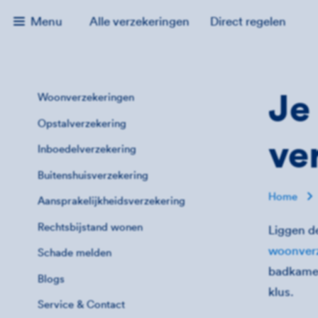
Menu
Alle verzekeringen
Direct regelen
Je
Woonverzekeringen
Opstalverzekering
ve
Inboedelverzekering
Buitenshuisverzekering
Home
Aansprakelijkheidsverzekering
Rechtsbijstand wonen
Liggen d
woonver
Schade melden
badkamer
Blogs
klus.
Service & Contact