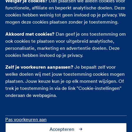
Weiger je cookies?
Dan plaatsen we alleen cookies voor
nodig! En zo’n lekker ontbijt is een stuk goedkoper
functionele, affiliate en beperkt analytische doelen. Deze
dan een tank diesel of benzine.
cookies hebben weinig tot geen invloed op je privacy. We
mogen deze cookies plaatsen zonder je toestemming.
Je zorgt voor het milieu
Akkoord met cookies?
Dan geef je ons toestemming om
ook cookies te plaatsen voor uitgebreid analytische,
Het is misschien een beetje een open deur: fietsen
personalisatie, marketing en advertentie doelen. Deze
is een stuk beter voor het milieu dan de auto. Geen
cookies hebben invloed op je privacy.
vieze uitlaatgassen meer. Nog een pluspuntje:
Zelf je voorkeuren aanpassen?
Je bepaalt zelf voor
geen files!
welke doelen wij met jouw toestemming cookies mogen
plaatsen. Jouw keuze kun je op elk moment wijzigen. Of
Fietsen maakt je 9 jaar
trek je toestemming in via de link "Cookie-instellingen"
jonger
onderaan de webpagina.
Wist je dat minimaal 3 keer per week 45 minuten
fietsen er al voor zorgt dat je ongeveer 9 jaar van je
Pas voorkeuren aan
biologische leeftijd kunt halen? Dat willen we toch
Accepteren
allemaal! Daarnaast is het ook nog zo dat mensen