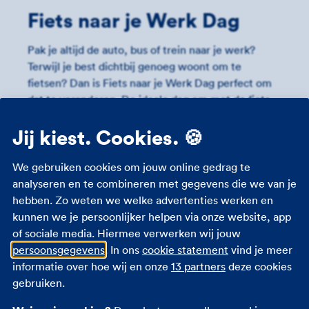
Fiets naar je Werk Dag
Pak je altijd de auto, bus of trein naar je werk?
Terwijl je best dichtbij genoeg woont om te
fietsen? Dan is Fiets naar je Werk Dag perfect om
dat te veranderen. De ideale dag om met de fiets
naar je werk te gaan. Misschien krijg je de smaak
Jij kiest. Cookies. 🍪
wel te pakken! Want het jaar heeft nog 364 dagen.
Fietsen is ook nog eens hartstikke gezond.
Waarom? Dat lees je hier.
We gebruiken cookies om jouw online gedrag te
analyseren en te combineren met gegevens die we van je
hebben. Zo weten we welke advertenties werken en
kunnen we je persoonlijker helpen via onze website, app
Fietsen naar je werk is
of sociale media. Hiermee verwerken wij jouw
persoonsgegevens
. In ons
cookie statement
vind je meer
gratis
informatie over hoe wij en onze
13 partners
deze cookies
gebruiken.
Je moet ’s ochtends even een goed ontbijtje voor
jezelf maken. Maar verder heb je geen brandstof