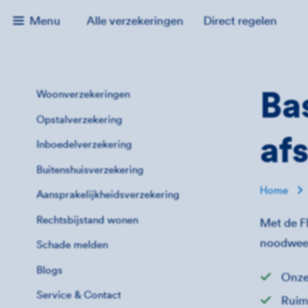
Menu
Alle verzekeringen
Direct regelen
Ba
Woonverzekeringen
Opstalverzekering
af
Inboedelverzekering
Buitenshuisverzekering
Home
Aansprakelijkheidsverzekering
Rechtsbijstand wonen
Met de FB
noodweer
Schade melden
Blogs
Onze
Service & Contact
Ruim