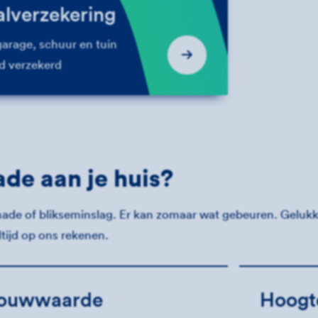
lverzekering
garage, schuur en tuin
id verzekerd
de aan je huis?
ade of blikseminslag. Er kan zomaar wat gebeuren. Gelukki
tijd op ons rekenen.
ouwwaarde
Hoogt