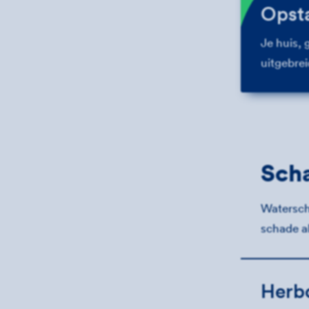
Opsta
Je huis, 
uitgebre
Scha
Watersch
schade al
Herb