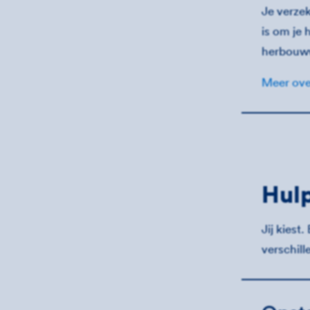
Je verzek
is om je
herbouw
Meer ov
Hulp
Jij kiest
verschill