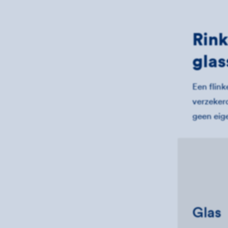
Rink
gla
Een flink
verzekerd
geen eige
Glas