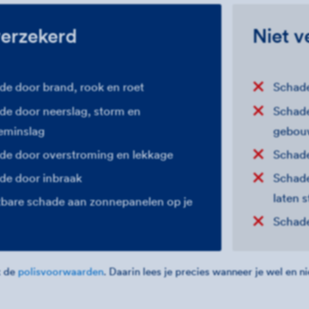
erzekerd
Niet v
de door brand, rook en roet
Schade
de door neerslag, storm en
Schade
seminslag
gebou
de door overstroming en lekkage
Schade
de door inbraak
Schade
laten 
tbare schade aan zonnepanelen op je
Schade
k de
polisvoorwaarden
. Daarin lees je precies wanneer je wel en n