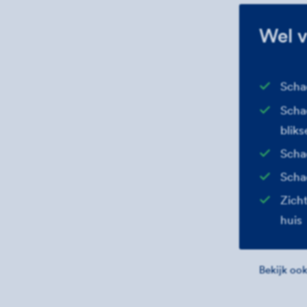
Wel v
Scha
Scha
blik
Scha
Scha
Zich
huis
Bekijk oo