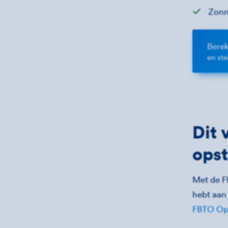
Zonn
Berek
en st
Dit 
opst
Met de FB
hebt aan 
FBTO Ops