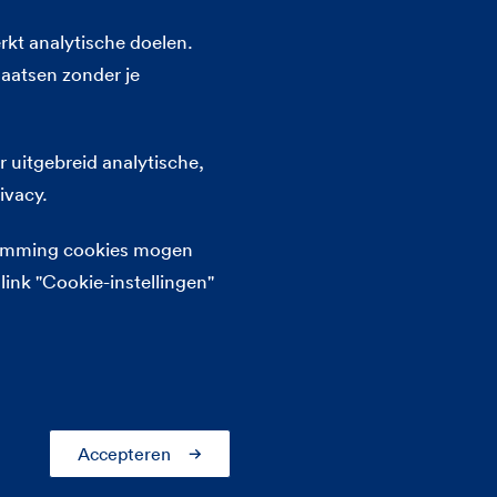
Andere verzekeringen
rkt analytische doelen.
Inboedelverzekering
laatsen zonder je
Aansprakelijkheidsverzekering
Autoverzekering
 uitgebreid analytische,
Zorgverzekering
ivacy.
Rechtsbijstandverzekering
Overlijdensrisicoverzekering
stemming cookies mogen
link "Cookie-instellingen"
Accepteren
FBTO is onderdeel van