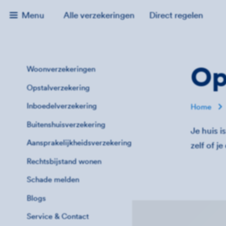
Menu
Alle verzekeringen
Direct regelen
Op
Woonverzekeringen
Opstalverzekering
Inboedelverzekering
Home
Buitenshuisverzekering
Je huis i
Aansprakelijkheidsverzekering
zelf of j
Rechtsbijstand wonen
Schade melden
Blogs
Service & Contact