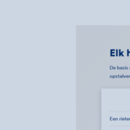
Elk 
De basis
opstalver
Een riet