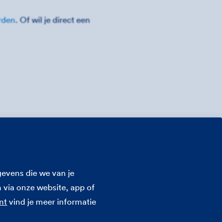
rden
. Of wil je direct een
evens die we van je
 via onze website, app of
nt
vind je meer informatie