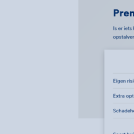
Prem
Is er iet
opstalver
Eigen ris
Extra opt
Schadehe