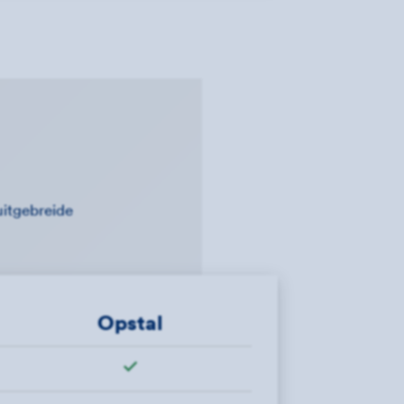
uitgebreide
Opstal
Wel verzekerd"