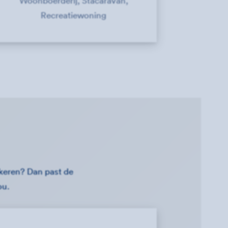
Woonboerderij, Stacaravan,
Recreatiewoning
zekeren? Dan past de
ou.