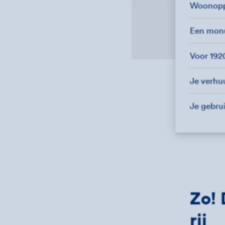
Woonopp.
Een mon
Voor 19
Je verhuu
Je gebrui
Zo! 
rij