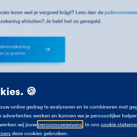
ecies lezen wat je vergoed krijgt? Lees dan de
polisvoorwaa
zekering afsluiten? Je hebt het zo geregeld.
alverzekering
en je premie
okies. 🍪
ouw online gedrag te analyseren en te combineren met geg
advertenties werken en kunnen we je persoonlijker helpen
rwerken wij jouw
persoonsgegevens
. In ons
cookie stateme
tners
deze cookies gebruiken.