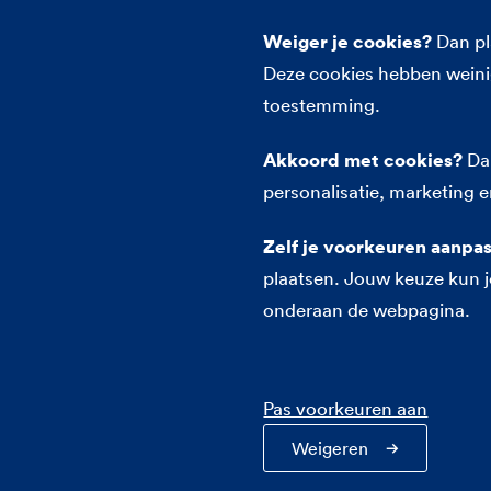
Direct regelen
Weiger je cookies?
Dan pla
Verzekering aanpassen
Deze cookies hebben weinig
Verhuizing doorgeven
toestemming.
Betalen
Akkoord met cookies?
Dan
Samenwonen
personalisatie, marketing e
Stacaravan verzekeren
Nieuwbouwwoning verzekeren
Zelf je voorkeuren aanpa
plaatsen. Jouw keuze kun je
onderaan de webpagina.
Contact
Over ons
Cookie-instellingen
Privacy
Toegankel
Pas voorkeuren aan
Weigeren