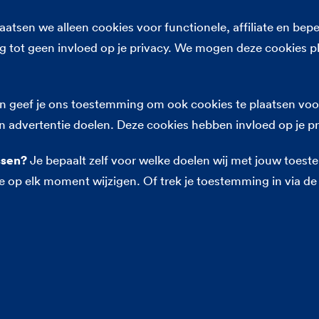
Meer informatie
atsen we alleen cookies voor functionele, affiliate en bepe
Verschil inboedel en opstal
 tot geen invloed op je privacy. We mogen deze cookies p
Zonnepanelen
Waterschade
 geef je ons toestemming om ook cookies te plaatsen voor
Opstal- en inboedelverzekering
n advertentie doelen. Deze cookies hebben invloed op je pr
ssen?
Je bepaalt zelf voor welke doelen wij met jouw toe
 op elk moment wijzigen. Of trek je toestemming in via de 
ijkheid
Veiligheid
Fraudebeleid
Disclaimer