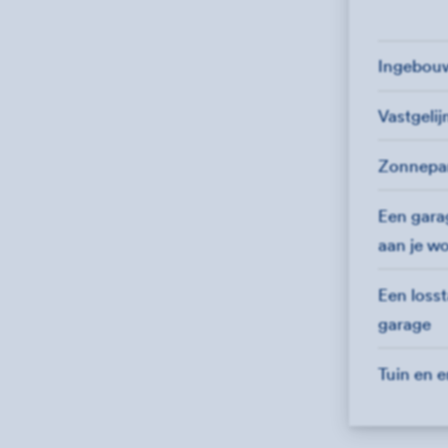
Ingebou
Vastgeli
Zonnepa
Een garag
aan je w
Een loss
garage
Tuin en e