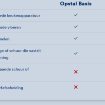
Opstal Basis
wde keukenapparatuur
Wel verzekerd"
jmde vloeren
Wel verzekerd"
nelen
Wel verzekerd"
e of schuur die vastzit
Wel verzekerd"
oning
taande schuur of
Niet verzekerd
rfafscheiding
Niet verzekerd