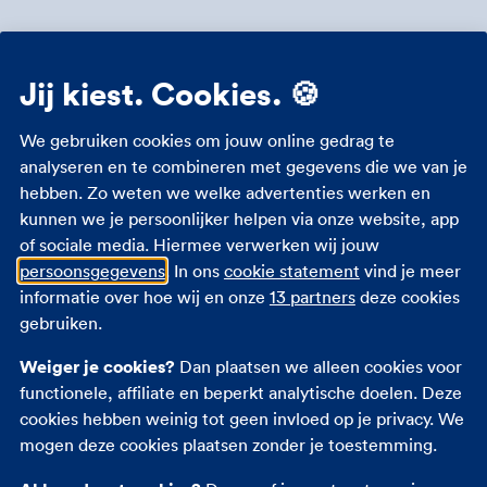
Kies de juiste huurauto op
Jij kiest. Cookies. 🍪
vakantie
We gebruiken cookies om jouw online gedrag te
De goedkoopste auto klinkt misschien het beste.
analyseren en te combineren met gegevens die we van je
Je vliegtickets hebben al genoeg gekost. Maar
hebben. Zo weten we welke advertenties werken en
heeft die auto wel alles wat je nodig hebt? Met
kunnen we je persoonlijker helpen via onze website, app
een temperatuur boven de 30 graden is een airco
of sociale media. Hiermee verwerken wij jouw
bijvoorbeeld wel zo fijn. Bedenk daarnaast goed
persoonsgegevens
. In ons
cookie statement
vind je meer
wat je wilt doen met de auto.
informatie over hoe wij en onze
13 partners
deze cookies
gebruiken.
Wil je op onverharde wegen rijden in een ruig
landschap? Vraag bij de verhuurmaatschappij
Weiger je cookies?
Dan plaatsen we alleen cookies voor
of dit mag en hoe je dan verzekerd bent. Dit is
functionele, affiliate en beperkt analytische doelen. Deze
niet altijd toegestaan. Mag het? Kies dan een
cookies hebben weinig tot geen invloed op je privacy. We
auto met 4-wielaandrijving in plaats van die
mogen deze cookies plaatsen zonder je toestemming.
leuke Ford Ka.