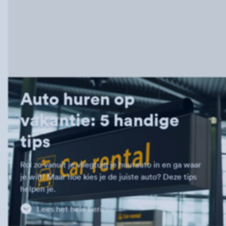
Auto huren op
vakantie: 5 handige
tips
Rol zo vanuit je vliegtuig je huurauto in en ga waar
je wilt! Maar hoe kies je de juiste auto? Deze tips
helpen je.
Lees het hele bericht