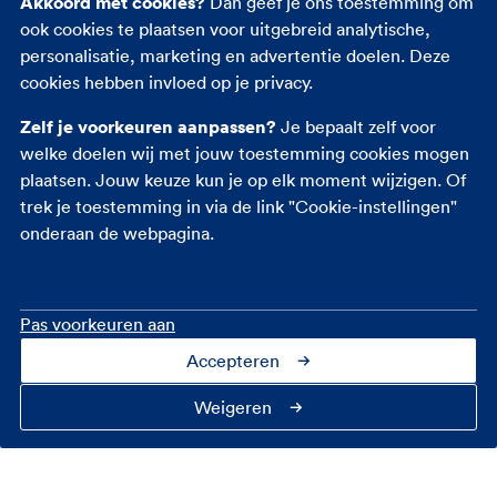
Akkoord met cookies?
Dan geef je ons toestemming om
Van plan om flink te gaan shoppen met
ook cookies te plaatsen voor uitgebreid analytische,
vriendinnen? Dan kun je het beste een ruime
personalisatie, marketing en advertentie doelen. Deze
auto huren.
cookies hebben invloed op je privacy.
Vakantie vol duikplannen? Ook dan is een
grote auto handig. Zo hoef je je persoonlijke
Zelf je voorkeuren aanpassen?
Je bepaalt zelf voor
ruimte niet te delen met je spullen.
welke doelen wij met jouw toestemming cookies mogen
plaatsen. Jouw keuze kun je op elk moment wijzigen. Of
trek je toestemming in via de link "Cookie-instellingen"
Vraag een internationaal
onderaan de webpagina.
rijbewijs aan
In sommige landen mag je alleen rijden met een
Pas voorkeuren aan
internationaal rijbewijs. Bijvoorbeeld in Indonesië
Accepteren
of Sri Lanka. In de meeste Europese landen is het
niet verplicht. Zoek van tevoren uit hoe het zit op
Weigeren
jouw plaats van bestemming. En vraag wanneer
nodig ruim van tevoren een internationaal rijbewijs
aan.