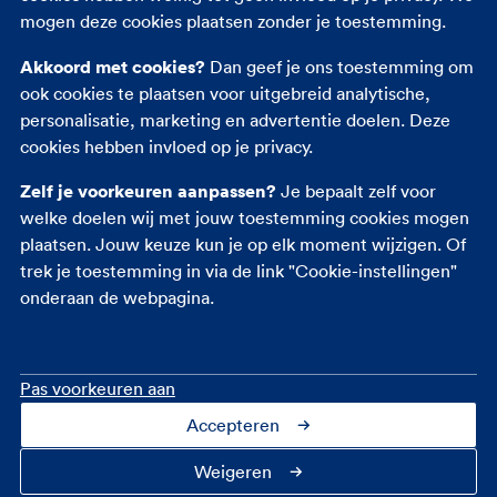
vrouw vond 3 echt het maximum. Daarom richtte
mogen deze cookies plaatsen zonder je toestemming.
ik de garage in als een soort museum voor de rest
Akkoord met cookies?
van m’n modelauto’s. Echt gaaf”, glundert Dirk.
Dan geef je ons toestemming om
“Het zijn een beetje m’n kindjes. Die bescherm ik
ook cookies te plaatsen voor uitgebreid analytische,
graag. Daarom ging ik op zoek naar een
personalisatie, marketing en advertentie doelen. Deze
garageverzekering.”
cookies hebben invloed op je privacy.
Zelf je voorkeuren aanpassen?
Je bepaalt zelf voor
Welke garageverzekering
welke doelen wij met jouw toestemming cookies mogen
plaatsen. Jouw keuze kun je op elk moment wijzigen. Of
koos je?
trek je toestemming in via de link "Cookie-instellingen"
onderaan de webpagina.
Dirk belde met zijn verzekeraar om informatie in te
winnen. “Het bleek dat ik helemaal geen aparte
garageverzekering nodig had. Een garage of
garagebox hoort bij FBTO namelijk bij je
Pas voorkeuren aan
opstalverzekering
. De spullen erin verzeker je met
Accepteren
een
inboedelverzekering
. Of dat nu een fiets,
gereedschap of verzameling is. De verzameling
Weigeren
werd niet als diefstalgevoelige inboedel gezien.”