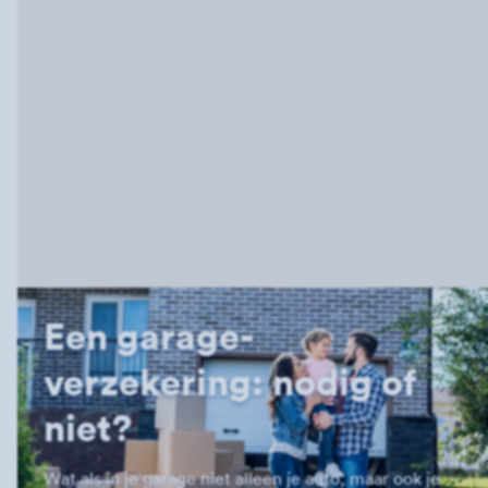
Een garage­
verzekering: nodig of
niet?
Wat als in je garage niet alleen je auto, maar ook je