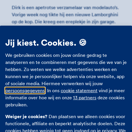
Dirk is een apetrotse verzamelaar van modelauto’s.
Vorige week nog tikte hij een nieuwe Lamborghini
op de kop. Die kreeg een ereplekje in zijn garage.
Dirk vroeg zich af of zijn
woonverzekering
voldoende bescherming biedt
Jij kiest. Cookies. 🍪
voor zijn verzameling. Of had hij een aparte
garageverzekering nodig? Ben je ook benieuwd
We gebruiken cookies om jouw online gedrag te
hoe het zit met jouw garage en de verzekering
analyseren en te combineren met gegevens die we van je
daarvan? Het antwoord vind je in dit artikel.
hebben. Zo weten we welke advertenties werken en
kunnen we je persoonlijker helpen via onze website, app
of sociale media. Hiermee verwerken wij jouw
persoonsgegevens
. In ons
cookie statement
vind je meer
Je garage als museum?
informatie over hoe wij en onze
13 partners
deze cookies
gebruiken.
“Een garage is misschien niet de meest voor de
hand liggende plek voor een verzameling. Maar
Weiger je cookies?
Dan plaatsen we alleen cookies voor
voor ons is het ideaal. Mijn 3 favoriete auto’s staan
functionele, affiliate en beperkt analytische doelen. Deze
binnen, zodat ik ze vanaf de bank kan zien. Mijn
cookies hebben weinig tot geen invloed op je privacy. We