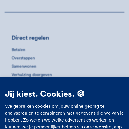
Direct regelen
Betalen
Overstappen
Samenwonen
Verhuizing doorgeven
Verzekering aanpassen
Jij kiest. Cookies. 🍪
Meer informatie
We gebruiken cookies om jouw online gedrag te
Conflict met werkgever
analyseren en te combineren met gegevens die we van je
hebben. Zo weten we welke advertenties werken en
Consumentenrecht
kunnen we je persoonlijker helpen via onze website, app
Overlast zonnepanelen