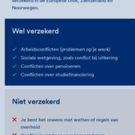
verzekerd in de Europese Unie, Zwitserland en
Noorwegen.
Wel verzekerd
Arbeidsconflicten (problemen op je werk)
Sociale wetgeving, zoals conflict bij uitkering
Conflicten over pensioenen
Conflicten over studiefinanciering
Niet verzekerd
Je bent het oneens met wetten of regels van
overheid