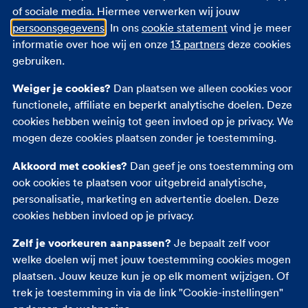
of sociale media. Hiermee verwerken wij jouw
Scheiding
persoonsgegevens
. In ons
cookie statement
vind je meer
Scheiding - mediation
informatie over hoe wij en onze
13 partners
deze cookies
gebruiken.
Andere verzekeringen
Weiger je cookies?
Dan plaatsen we alleen cookies voor
functionele, affiliate en beperkt analytische doelen. Deze
Autoverzekering
cookies hebben weinig tot geen invloed op je privacy. We
Inboedelverzekering
mogen deze cookies plaatsen zonder je toestemming.
Opstalverzekering
Akkoord met cookies?
Dan geef je ons toestemming om
Overlijdensrisicoverzekering
ook cookies te plaatsen voor uitgebreid analytische,
Reisverzekering
personalisatie, marketing en advertentie doelen. Deze
Zorgverzekering
cookies hebben invloed op je privacy.
Zelf je voorkeuren aanpassen?
Je bepaalt zelf voor
welke doelen wij met jouw toestemming cookies mogen
plaatsen. Jouw keuze kun je op elk moment wijzigen. Of
trek je toestemming in via de link "Cookie-instellingen"