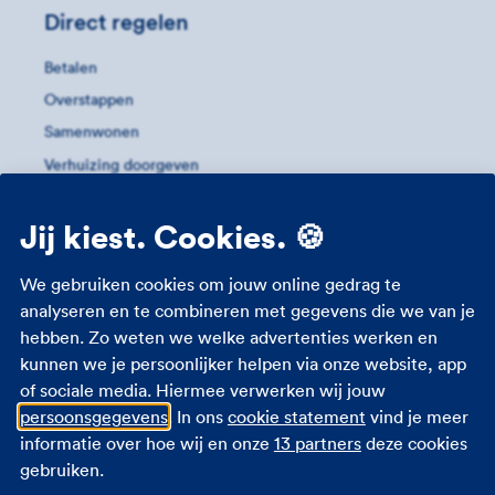
Direct regelen
Betalen
Overstappen
Samenwonen
Verhuizing doorgeven
Verzekering aanpassen
Jij kiest. Cookies. 🍪
Meer informatie
We gebruiken cookies om jouw online gedrag te
Conflict met werkgever
analyseren en te combineren met gegevens die we van je
hebben. Zo weten we welke advertenties werken en
Consumentenrecht
kunnen we je persoonlijker helpen via onze website, app
Overlast zonnepanelen
of sociale media. Hiermee verwerken wij jouw
Scheiding
persoonsgegevens
. In ons
cookie statement
vind je meer
Scheiding - mediation
informatie over hoe wij en onze
13 partners
deze cookies
gebruiken.