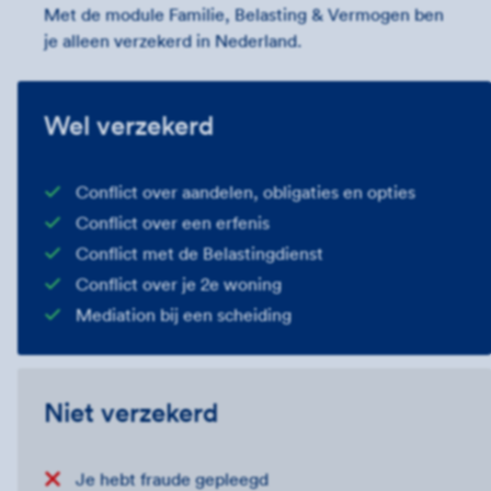
Met de module Familie, Belasting & Vermogen ben
je alleen verzekerd in Nederland.
Wel verzekerd
Conflict over aandelen, obligaties en opties
Conflict over een erfenis
Conflict met de Belastingdienst
Conflict over je 2e woning
Mediation bij een scheiding
Niet verzekerd
Je hebt fraude gepleegd