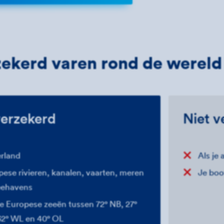
ekerd varen rond de wereld
erzekerd
Niet v
rland
Als je 
ese rivieren, kanalen, vaarten, meren
Je boo
eehavens
e Europese zeeën tussen 72° NB, 27°
32° WL en 40° OL