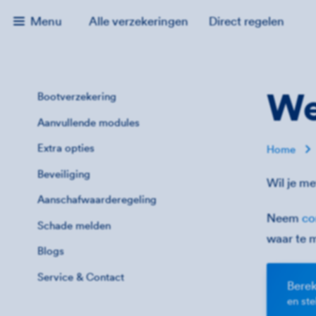
Menu
Alle verzekeringen
Direct regelen
We
Bootverzekering
Aanvullende modules
Extra opties
Home
Beveiliging
Wil je me
Aanschafwaarderegeling
Neem
co
Schade melden
waar te 
Blogs
Service & Contact
Berek
en st