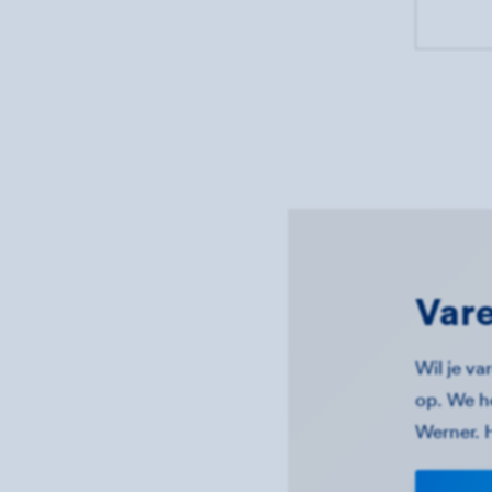
Vare
Wil je v
op. We h
Werner. H