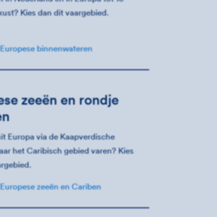
 kust? Kies dan dit vaargebied.
 Europese binnenwateren
se zeeën en rondje
en
uit Europa via de Kaapverdische
aar het Caribisch gebied varen? Kies
argebied.
 Europese zeeën en Cariben