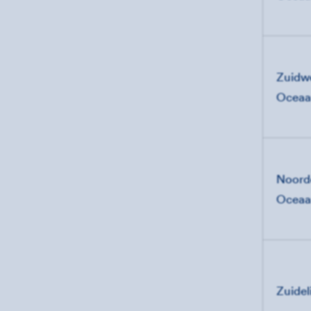
Zuidwe
Ocea
Noorde
Ocea
Zuidel