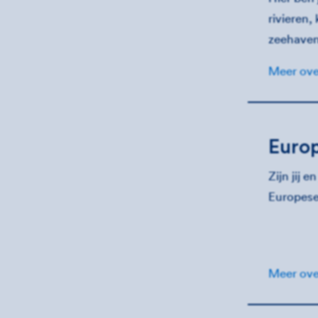
rivieren,
zeehaven
Meer ove
Euro
Zijn jij 
Europese 
Meer ove