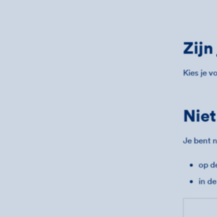
Zijn
Kies je 
Niet
Je bent n
op d
in d