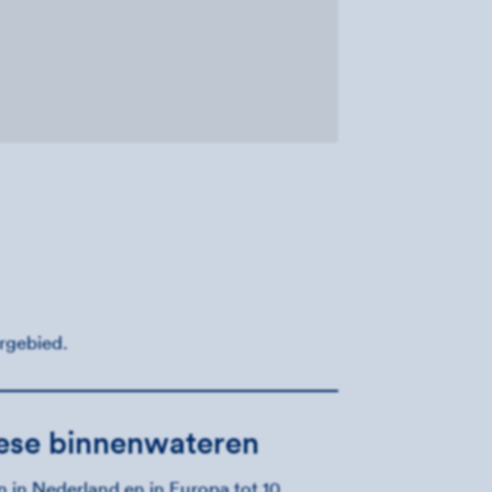
argebied.
ese binnenwateren
n in Nederland en in Europa tot 10