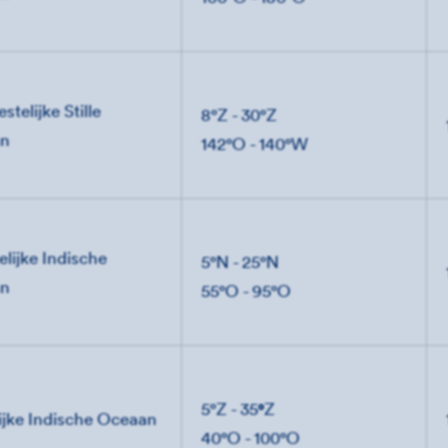
stelijke Stille
8°Z - 30°Z
an
142°O - 140°W
lijke Indische
5
°N - 25°N
an
55°O - 95°O
°
5
°Z - 35
Z
ijke Indische Oceaan
40°O - 100°O