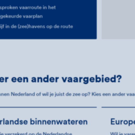
sproken vaarroute in het
gekeurde vaarplan
ijf in de (zee)havens op de route
er een ander vaargebied?
binnen Nederland of wil je juist de zee op? Kies een ander va
rlandse binnenwateren
Europ
 je verzekerd op de Nederlandse
Wil je vare