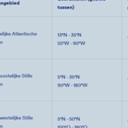
ngebied
tussen)
lijke Atlantische
13
°
N - 35
°
N
an
55°W - 90°W
ostelijke Stille
5
°N - 35°N
an
90°W - 180°W
estelijke Stille
5
°N - 50°N
an
100°O - 180°O