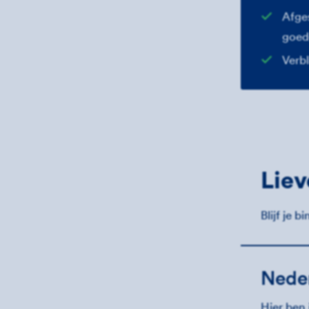
Afge
goed
Verbl
Liev
Blijf je 
Nede
Hier ben