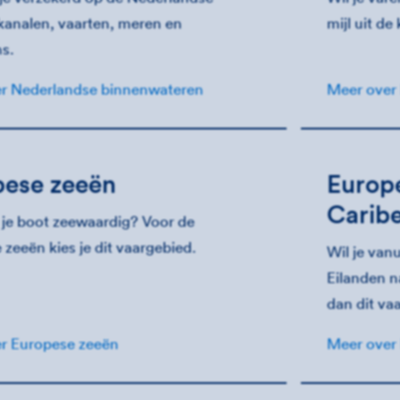
 kanalen, vaarten, meren en
mijl uit de
s.
r Nederlandse binnenwateren
Meer over
pese zeeën
Europe
Carib
en je boot zeewaardig? Voor de
zeeën kies je dit vaargebied.
Wil je van
Eilanden n
dan dit va
r Europese zeeën
Meer over