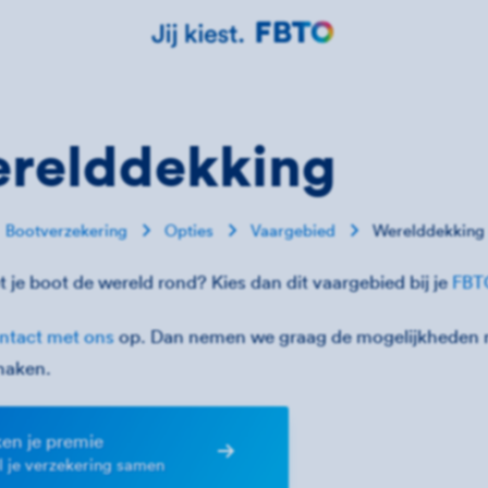
relddekking
Bootverzekering
Opties
Vaargebied
Werelddekking
t je boot de wereld rond? Kies dan dit vaargebied bij je
FBT
ntact met ons
op. Dan nemen we graag de mogelijkheden m
maken.
en je premie
el je verzekering samen