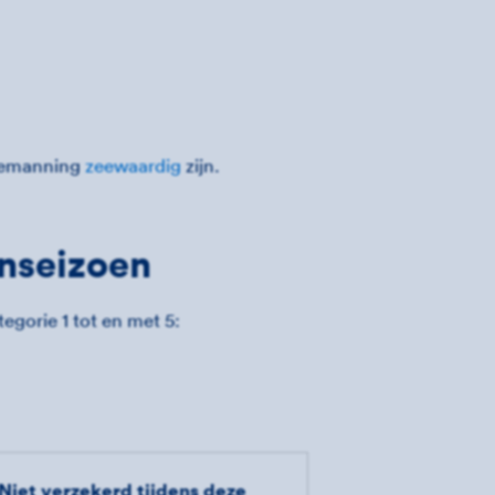
 bemanning
zeewaardig
zijn.
anseizoen
egorie 1 tot en met 5:
Niet verzekerd tijdens deze