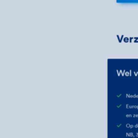
Verz
Wel v
Nede
Europ
en z
Op d
NB, 