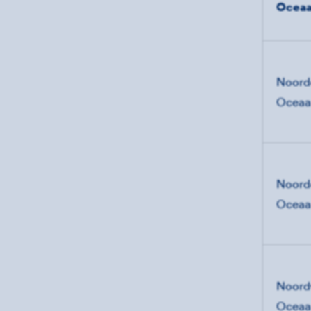
Oceaa
Noorde
Ocea
Noordo
Ocea
Noordw
Ocea