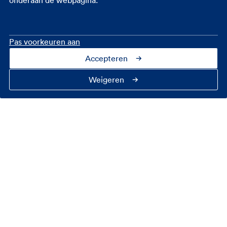
onderaan de webpagina.
inbraak is namelijk ook zo gepiept. Zorg voor goed
hang- en sluitwerk op de deuren. Dan maak je het
inbrekers al behoorlijk moeilijk.
Pas voorkeuren aan
Accepteren
Vergeet de ramen niet
Weigeren
Denk er ook goed over na welke ramen je open
hebt staan. Dat kantelraam is misschien inbraak-
bestendig, maar dat oude badkamerraampje niet.
Misschien is het sowieso verstandig om die eens te
laten vervangen, als je bang bent voor een
woninginbraak. Want ook bij ramen geldt: zorg
voor goed hang- en sluitwerk.
Verlicht de boel
Zorg ervoor dat je huis aan de buitenkant goed