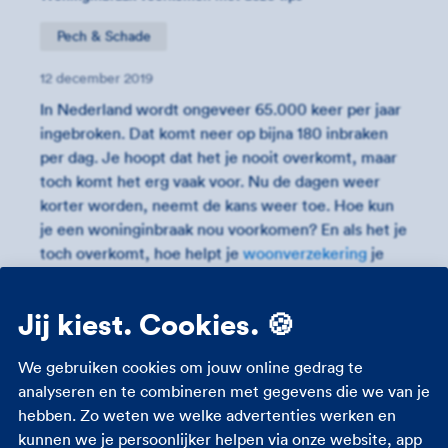
Pech & Schade
12 december 2019
In Nederland wordt ongeveer 65.000 keer per jaar
ingebroken. Dat komt neer op bijna 180 inbraken
per dag. Je hoopt dat het je nooit overkomt, maar
toch komt het erg vaak voor. Nu de dagen weer
korter worden, neemt de kans weer toe. Hoe kun
je een woninginbraak nou voorkomen? En als het je
toch overkomt, hoe helpt je
woonverzekering
je
dan? Lees snel verder!
Jij kiest. Cookies. 🍪
We gebruiken cookies om jouw online gedrag te
Woninginbraak
analyseren en te combineren met gegevens die we van je
voorkomen tijdens
hebben. Zo weten we welke advertenties werken en
kunnen we je persoonlijker helpen via onze website, app