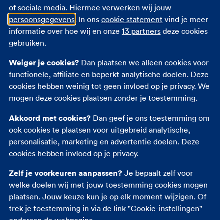
wintermaanden
of sociale media. Hiermee verwerken wij jouw
persoonsgegevens
. In ons
cookie statement
vind je meer
Ongeveer 80% van alle inbraken wordt gepleegd
informatie over hoe wij en onze
13 partners
deze cookies
door een gelegenheidsinbreker. Een
gebruiken.
gelegenheidsbreker werkt met klein materiaal,
bijvoorbeeld een schroevendraaier of een tang.
Weiger je cookies?
Dan plaatsen we alleen cookies voor
Ziet hij een woning of pand waar zonder al teveel
functionele, affiliate en beperkt analytische doelen. Deze
moeite wat te halen valt? Dan slaat hij zijn slag.
cookies hebben weinig tot geen invloed op je privacy. We
Duurt het te lang om een woning binnen te
mogen deze cookies plaatsen zonder je toestemming.
komen? Dan is de kans groot dat hij opgeeft.
Akkoord met cookies?
Dan geef je ons toestemming om
ook cookies te plaatsen voor uitgebreid analytische,
Doe de deur op slot
personalisatie, marketing en advertentie doelen. Deze
cookies hebben invloed op je privacy.
Je deur staat misschien open voor iedereen. Bijna
iedereen, want inbrekers zijn vast niet welkom.
Zelf je voorkeuren aanpassen?
Je bepaalt zelf voor
Houd daarom je deuren zoveel mogelijk gesloten
welke doelen wij met jouw toestemming cookies mogen
als je er niet bent. Ga je even de stad in of moet je
plaatsen. Jouw keuze kun je op elk moment wijzigen. Of
nog boodschappen doen? Draai dan altijd de deur
trek je toestemming in via de link "Cookie-instellingen"
op slot, ook al ben je maar heel even weg. Een