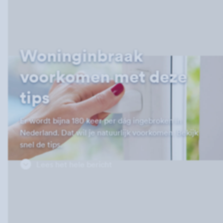
Woninginbraak
voorkomen met deze
tips
Er wordt bijna 180 keer per dág ingebroken in
Nederland. Dat wil je natuurlijk voorkomen. Bekijk
snel de tips.
Lees het hele bericht