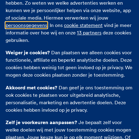
niet meer, maar wil je wel graag even weer de hort
hebben. Zo weten we welke advertenties werken en
op deze zomer? Lees dan snel verder en ontdek
kunnen we je persoonlijker helpen via onze website, app
hoe onze
reisverzekering
en fantastische
of sociale media. Hiermee verwerken wij jouw
klantenservice! helpt.
persoonsgegevens
. In ons
cookie statement
vind je meer
informatie over hoe wij en onze
13 partners
deze cookies
gebruiken.
Weiger je cookies?
Dan plaatsen we alleen cookies voor
Zo meld je schade tijdens
functionele, affiliate en beperkt analytische doelen. Deze
je reis
cookies hebben weinig tot geen invloed op je privacy. We
mogen deze cookies plaatsen zonder je toestemming.
Schade op reis? Meld je schade dan binnen 3
Akkoord met cookies?
Dan geef je ons toestemming om
dagen op je reisverzekering. Dat kan 24/7 via
ook cookies te plaatsen voor uitgebreid analytische,
MijnFBTO
. Goed om te weten: je hoeft geen
personalisatie, marketing en advertentie doelen. Deze
medische gegevens op te sturen. Check
schade
cookies hebben invloed op je privacy.
melden op je reisverzekering
voor meer informatie.
Zelf je voorkeuren aanpassen?
Je bepaalt zelf voor
Persoonlijk geholpen als er
welke doelen wij met jouw toestemming cookies mogen
plaatsen. Jouw keuze kun je op elk moment wijzigen. Of