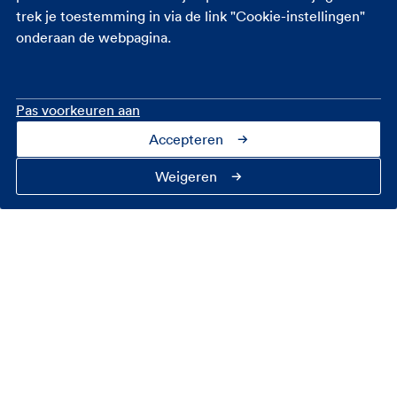
iets gebeurt
trek je toestemming in via de link "Cookie-instellingen"
onderaan de webpagina.
Ben je al aan het genieten van die langverwachte
vakantie en heb je dan ineens hulp nodig? Dan bel
je met de FBTO Alarmcentrale. Bijvoorbeeld als je
Pas voorkeuren aan
te maken krijgt met medische kosten. Of als je
tijdens je vakantie corona krijgt en flink ziek wordt.
Accepteren
De FBTO Alarmcentrale is dag en nacht bereikbaar
Weigeren
op +31 (0)58 234 56 50.
Niet verzekerd? Toch wel!
Ook regelmatig gehoord: wat als ik op vakantie
ben en de kleurcode in dat land ineens verandert
van geel of groen naar oranje? Dan kom je in een
behoorlijk onzekere situatie terecht en dat willen
we voorkomen. Lees daarom alles over een
negatief reisadvies en je reisverzekering
.