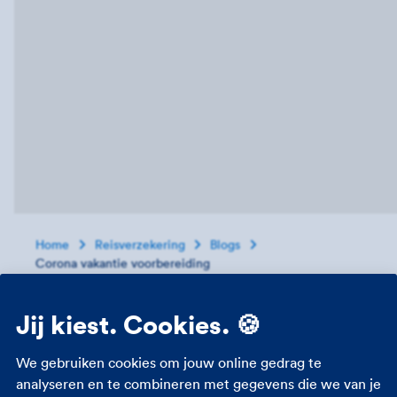
Home
Reisverzekering
Blogs
Corona vakantie voorbereiding
Op vakantie gaan. Het is heerlijk, maar niet meer
Jij kiest. Cookies. 🍪
zo vanzelfsprekend als het voor veel van ons altijd
was. Dankzij het coronavirus heb je nu te maken
met veranderende kleurcodes, testresultaten en
We gebruiken cookies om jouw online gedrag te
quarantaineplicht. Zie je door de bomen het bos
analyseren en te combineren met gegevens die we van je