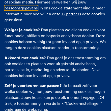
of sociale media. Hiermee verwerken wij jouw
Jacobijnerkerk. Al sinds 1969.
persoonsgegevens
. In ons
cookie statement
vind je meer
informatie over hoe wij en onze
13 partners
deze cookies
gebruiken.
Het sleutelen aan auto’s zit
Weiger je cookies?
Dan plaatsen we alleen cookies voor
functionele, affiliate en beperkt analytische doelen. Deze
in het bloed
cookies hebben weinig tot geen invloed op je privacy. We
mogen deze cookies plaatsen zonder je toestemming.
Al vanaf 1969 is Garage van den Berg een begrip in
Leeuwarden. Een kleine garage die langzaam met
Akkoord met cookies?
Dan geef je ons toestemming om
de tijd mee is gegaan. Het sleutelen onder de auto
ook cookies te plaatsen voor uitgebreid analytische,
doet Van den Berg nog steeds vanuit de kelder. Jan
personalisatie, marketing en advertentie doelen. Deze
zegt: "De auto gaat bij mij niet omhoog met een
cookies hebben invloed op je privacy.
brug. Ik werk al jaren onder de grond. Ik denk dat ik
de enige ben in Leeuwarden die dat zo doet." Het
Zelf je voorkeuren aanpassen?
Je bepaalt zelf voor
ouderwetse sleutelen aan de auto zit bij Van den
welke doelen wij met jouw toestemming cookies mogen
Berg in het bloed: "Al gaat soms de romantiek er
plaatsen. Jouw keuze kun je op elk moment wijzigen. Of
wel een beetje af met al die nieuwe elektronica.
trek je toestemming in via de link "Cookie-instellingen"
Maar ik ga gewoon door, zolang mijn gezondheid
onderaan de webpagina.