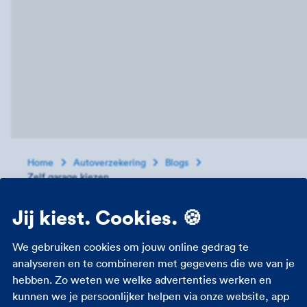
Home
Autoverzekering
Blogs
Zelf garage kiezen
Pech & Schade
Jij kiest. Cookies. 🍪
De kleine eenmansgarages heb je in het hele land.
We gebruiken cookies om jouw online gedrag te
Meestal familiebedrijfjes die al jaren bestaan en
analyseren en te combineren met gegevens die we van je
verstopt zitten in kleine straatjes en woonwijkjes.
hebben. Zo weten we welke advertenties werken en
In Leeuwarden zit Garage van den Berg. Midden in
kunnen we je persoonlijker helpen via onze website, app
een oud, karakteristiek straatje, vlakbij de Grote of