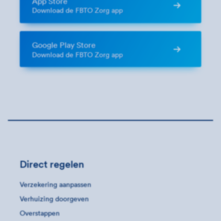
App Store
Download de FBTO Zorg app
Google Play Store
Download de FBTO Zorg app
Direct regelen
Verzekering aanpassen
Verhuizing doorgeven
Overstappen