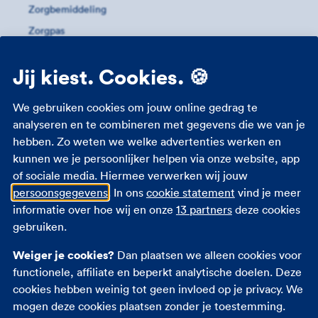
Zorgbemiddeling
Zorgpas
Meer informatie
Jij kiest. Cookies. 🍪
Studenten zorgverzekering
We gebruiken cookies om jouw online gedrag te
Zorgverzekering 18 jaar
analyseren en te combineren met gegevens die we van je
hebben. Zo weten we welke advertenties werken en
Zorgverzekering zwangerschap
kunnen we je persoonlijker helpen via onze website, app
Zorgtoeslag
of sociale media. Hiermee verwerken wij jouw
Eigen bijdrage
persoonsgegevens
. In ons
cookie statement
vind je meer
Zorgpremie 2026
informatie over hoe wij en onze
13 partners
deze cookies
gebruiken.
Andere verzekeringen
Weiger je cookies?
Dan plaatsen we alleen cookies voor
functionele, affiliate en beperkt analytische doelen. Deze
Autoverzekering
cookies hebben weinig tot geen invloed op je privacy. We
Opstalverzekering
mogen deze cookies plaatsen zonder je toestemming.
Inboedelverzekering