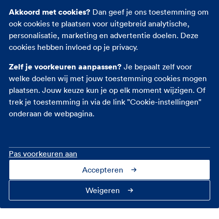
Akkoord met cookies?
Dan geef je ons toestemming om
Reisverzekering
ook cookies te plaatsen voor uitgebreid analytische,
Rechtsbijstandverzekering
personalisatie, marketing en advertentie doelen. Deze
Ongevallenverzekering
cookies hebben invloed op je privacy.
Zelf je voorkeuren aanpassen?
Je bepaalt zelf voor
welke doelen wij met jouw toestemming cookies mogen
plaatsen. Jouw keuze kun je op elk moment wijzigen. Of
trek je toestemming in via de link "Cookie-instellingen"
onderaan de webpagina.
Pas voorkeuren aan
Accepteren
Contact
Over ons
Cookie-instellingen
Privacy
Toegankelijkheid
Veiligheid
Fraudebeleid
Disclaimer
Weigeren