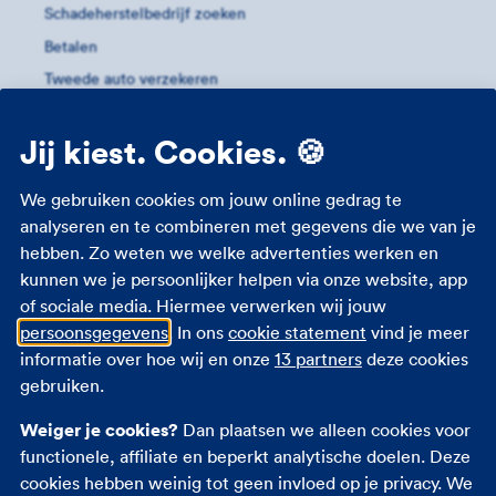
Schadeherstelbedrijf zoeken
Betalen
Tweede auto verzekeren
Auto importeren
Jij kiest. Cookies. 🍪
Meer informatie
We gebruiken cookies om jouw online gedrag te
Eigen risico
analyseren en te combineren met gegevens die we van je
hebben. Zo weten we welke advertenties werken en
Groene kaart
kunnen we je persoonlijker helpen via onze website, app
Autoverzekering jongeren
of sociale media. Hiermee verwerken wij jouw
Autoverzekering vergelijken
persoonsgegevens
. In ons
cookie statement
vind je meer
Ruitschade auto
informatie over hoe wij en onze
13 partners
deze cookies
gebruiken.
Andere verzekeringen
Weiger je cookies?
Dan plaatsen we alleen cookies voor
functionele, affiliate en beperkt analytische doelen. Deze
Zorgverzekering
cookies hebben weinig tot geen invloed op je privacy. We
Reisverzekering