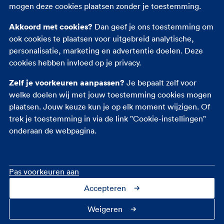
mogen deze cookies plaatsen zonder je toestemming.
Opstalverzekering
Akkoord met cookies?
Dan geef je ons toestemming om
Inboedelverzekering
ook cookies te plaatsen voor uitgebreid analytische,
Rechtsbijstandverzekering
personalisatie, marketing en advertentie doelen. Deze
Overlijdensrisicoverzekering
cookies hebben invloed op je privacy.
Zelf je voorkeuren aanpassen?
Je bepaalt zelf voor
welke doelen wij met jouw toestemming cookies mogen
plaatsen. Jouw keuze kun je op elk moment wijzigen. Of
trek je toestemming in via de link "Cookie-instellingen"
onderaan de webpagina.
Pas voorkeuren aan
Accepteren
Contact
Over ons
Cookie-instellingen
Privacy
Toegankelijkheid
Veiligheid
Fraudebeleid
Disclaimer
Weigeren