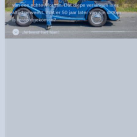
van een echte Morgan. Dat diepe verlangen is er
altijd geweest. Wat er 50 jaar later van zijn droom
is terechtgekomen?
Je leest het hier!