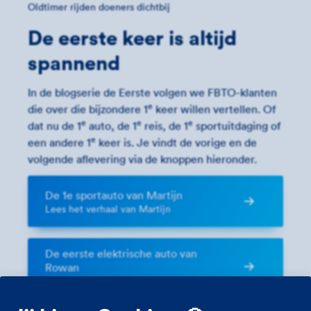
Oldtimer rijden doeners dichtbij
De eerste keer is altijd
spannend
In de blogserie de Eerste volgen we FBTO-klanten
e
die over die bijzondere 1
keer willen vertellen. Of
e
e
e
dat nu de 1
auto, de 1
reis, de 1
sportuitdaging of
e
een andere 1
keer is. Je vindt de vorige en de
volgende aflevering via de knoppen hieronder.
De 1e sportauto van Martijn
Lees het verhaal van Martijn
De eerste elektrische auto van
Rowan
Lees het verhaal van Rowan