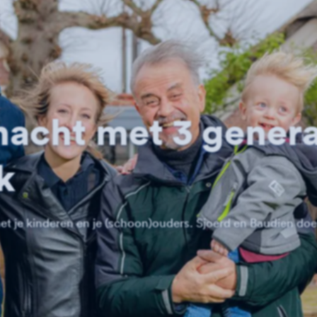
nacht met 3 genera
k
t je kinderen en je (schoon)ouders. Sjoerd en Baudien doen h