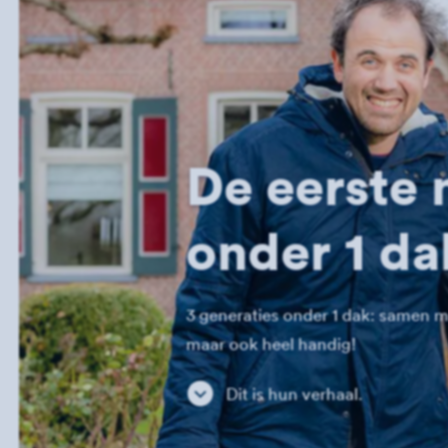
De eerste 
onder 1 da
3 generaties onder 1 dak: samen me
maar ook heel handig!
Dit is hun verhaal.