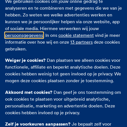
We gebruiken cookies om jouw online gedrag te
analyseren en te combineren met gegevens die we van je
hebben. Zo weten we welke advertenties werken en
kunnen we je persoonlijker helpen via onze website, app
of sociale media. Hiermee verwerken wij jouw
persoonsgegevens
. In ons
cookie statement
vind je meer
informatie over hoe wij en onze
13 partners
deze cookies
gebruiken.
Weiger je cookies?
Dan plaatsen we alleen cookies voor
functionele, affiliate en beperkt analytische doelen. Deze
cookies hebben weinig tot geen invloed op je privacy. We
mogen deze cookies plaatsen zonder je toestemming.
Bent u in het ziekenhuis geweest?
Akkoord met cookies?
Dan geef je ons toestemming om
Ja
Nee
ook cookies te plaatsen voor uitgebreid analytische,
personalisatie, marketing en advertentie doelen. Deze
Volgende
cookies hebben invloed op je privacy.
Zelf je voorkeuren aanpassen?
Je bepaalt zelf voor