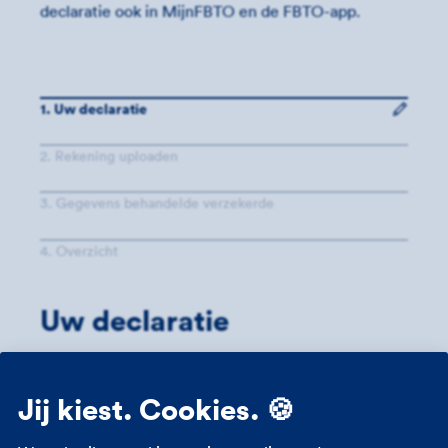
declaratie ook in MijnFBTO en de FBTO-app.
Uw declaratie
Rekening uploaden
Gegevens behandelde verzekerde
Overzicht
Uw declaratie
In welk land heeft u zorgkosten gemaakt?
Spanje
Turkije
Frankrijk
Anders
Jij kiest. Cookies. 🍪
Wat is er gebeurd en welke klachten had u?