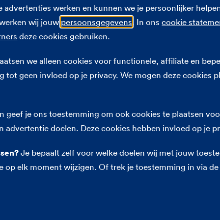
advertenties werken en kunnen we je persoonlijker helpen
rwerken wij jouw
persoonsgegevens
. In ons
cookie stateme
tners
deze cookies gebruiken.
atsen we alleen cookies voor functionele, affiliate en bepe
 tot geen invloed op je privacy. We mogen deze cookies p
 geef je ons toestemming om ook cookies te plaatsen voor
n advertentie doelen. Deze cookies hebben invloed op je pr
ssen?
Je bepaalt zelf voor welke doelen wij met jouw toe
ntverhalen
FBTO klanten
 op elk moment wijzigen. Of trek je toestemming in via de 
 doen en zelf bepalen. Wij snappen dat. Op deze pagina maak