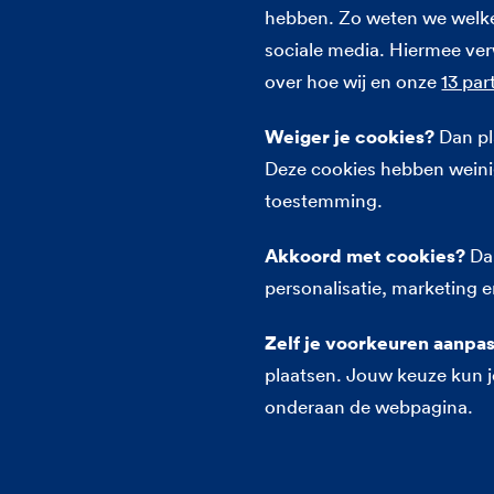
hebben. Zo weten we welke 
sociale media. Hiermee ve
over hoe wij en onze
13 par
Weiger je cookies?
Dan pla
Deze cookies hebben weinig
toestemming.
Akkoord met cookies?
Dan
personalisatie, marketing e
Zelf je voorkeuren aanpa
Home
Alle verzekeringen
Kla
plaatsen. Jouw keuze kun je
onderaan de webpagina.
Voel je vrij
Je wilt vrij zijn, je eigen dingen