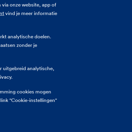
 via onze website, app of
nt
vind je meer informatie
rkt analytische doelen.
laatsen zonder je
 uitgebreid analytische,
ivacy.
stemming cookies mogen
link "Cookie-instellingen"
 je kennis met FBTO-klanten die